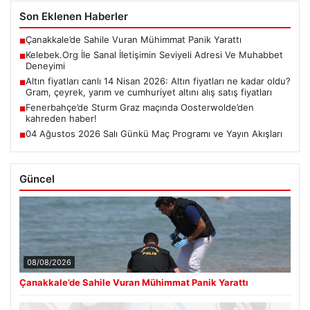
Son Eklenen Haberler
Çanakkale’de Sahile Vuran Mühimmat Panik Yarattı
■
Kelebek.Org İle Sanal İletişimin Seviyeli Adresi Ve Muhabbet
■
Deneyimi
Altın fiyatları canlı 14 Nisan 2026: Altın fiyatları ne kadar oldu?
■
Gram, çeyrek, yarım ve cumhuriyet altını alış satış fiyatları
Fenerbahçe’de Sturm Graz maçında Oosterwolde’den
■
kahreden haber!
04 Ağustos 2026 Salı Günkü Maç Programı ve Yayın Akışları
■
Güncel
08/08/2026
Çanakkale’de Sahile Vuran Mühimmat Panik Yarattı