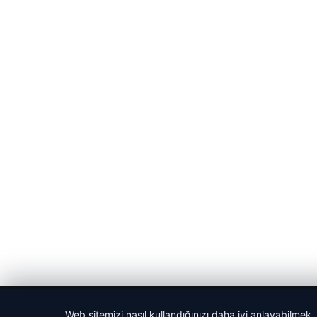
© 2026 Gün Haber – Güncel Haberler
Web sitemizi nasıl kullandığınızı daha iyi anlayabilmek,