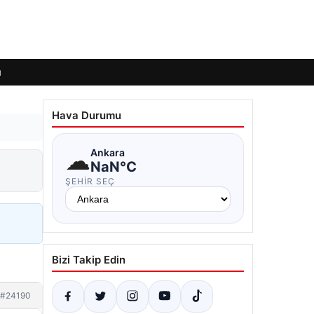
ı
Hava Durumu
☁
Ankara
NaN°C
ŞEHIR SEÇ
Bizi Takip Edin
#24190