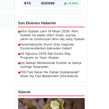
BTC
3093566
▲ +0.95%
Son Eklenen Haberler
Altın fiyatları canlı 14 Nisan 2026: Altın
■
fiyatları ne kadar oldu? Gram, çeyrek,
yarım ve cumhuriyet altını alış satış fiyatları
Fenerbahçe’de Sturm Graz maçında
■
Oosterwolde’den kahreden haber!
04 Ağustos 2026 Salı Günkü Maç
■
Programı ve Yayın Akışları
Dış Mekan Mimarisinde Estetik ve bahçe
■
mutfağı Tasarımları
FED Faiz Kararı Ne Zaman Açıklanacak?
■
Nisan Ayı Faiz Beklentileri Güncellendi
Güncel