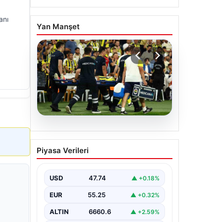
anı
Yan Manşet
05.08.2026
Fenerbahçe’de Sturm
Piyasa Verileri
Graz maçında
Oosterwolde’den
kahreden haber!
USD
47.74
▲ +0.18%
EUR
55.25
▲ +0.32%
ALTIN
6660.6
▲ +2.59%