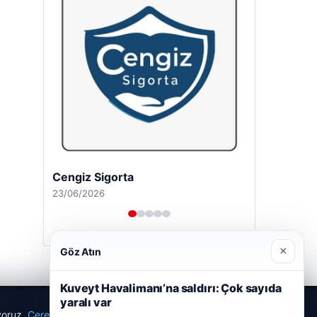
Cengiz Sigorta
23/06/2026
×
Göz Atın
Kuveyt Havalimanı’na saldırı: Çok sayıda
yaralı var
ıyoruz.
Çerez Politikamız
Reddet
Kabul Et