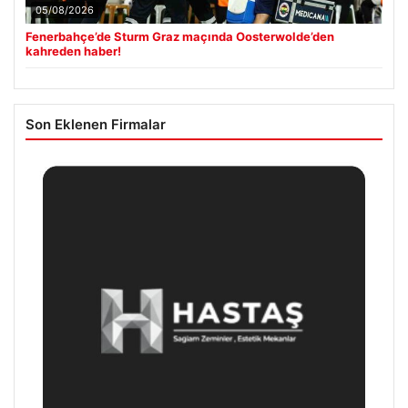
05/08/2026
Fenerbahçe’de Sturm Graz maçında Oosterwolde’den
kahreden haber!
Son Eklenen Firmalar