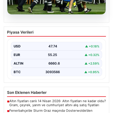
05.08.2026
Fenerbahçe’de Sturm Graz maçında
Piyasa Verileri
Oosterwolde’den kahreden haber!
USD
47.74
▲ +0.18%
EUR
55.25
▲ +0.32%
ALTIN
6660.6
▲ +2.59%
BTC
3093566
▲ +0.95%
Son Eklenen Haberler
Altın fiyatları canlı 14 Nisan 2026: Altın fiyatları ne kadar oldu?
■
Gram, çeyrek, yarım ve cumhuriyet altını alış satış fiyatları
Fenerbahçe’de Sturm Graz maçında Oosterwolde’den
■