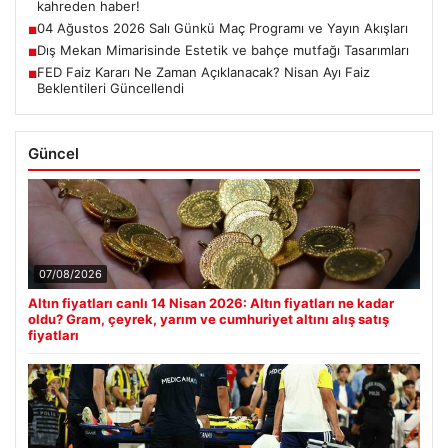
kahreden haber!
04 Ağustos 2026 Salı Günkü Maç Programı ve Yayın Akışları
■
Dış Mekan Mimarisinde Estetik ve bahçe mutfağı Tasarımları
■
FED Faiz Kararı Ne Zaman Açıklanacak? Nisan Ayı Faiz
■
Beklentileri Güncellendi
Güncel
07/08/2026
Altın fiyatları canlı 14 Nisan 2026: Altın fiyatları ne kadar
oldu? Gram, çeyrek, yarım ve cumhuriyet altını alış satış
fiyatları