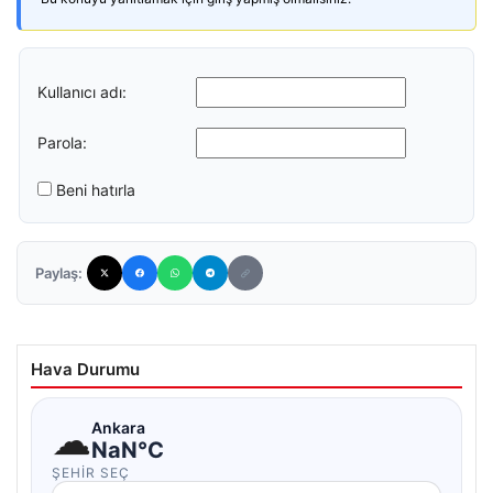
Kullanıcı adı:
Parola:
Beni hatırla
Paylaş:
Hava Durumu
☁
Ankara
NaN°C
ŞEHIR SEÇ