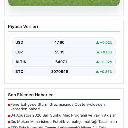
05.08.2026
04 Ağustos 2026 Salı Günkü Maç
Piyasa Verileri
Programı ve Yayın Akışları
04 Ağustos 2026 Salı günü, futbol tutkunları için
oldukça hareketli ve heyecan verici bir…
USD
47.60
▲ +0.02%
EUR
55.19
▲ +0.18%
ALTIN
6497.1
▲ +0.02%
BTC
3070949
▲ +0.86%
Son Eklenen Haberler
Fenerbahçe’de Sturm Graz maçında Oosterwolde’den
■
kahreden haber!
04 Ağustos 2026 Salı Günkü Maç Programı ve Yayın Akışları
■
Dış Mekan Mimarisinde Estetik ve bahçe mutfağı Tasarımları
■
FED Faiz Kararı Ne Zaman Açıklanacak? Nisan Ayı Faiz