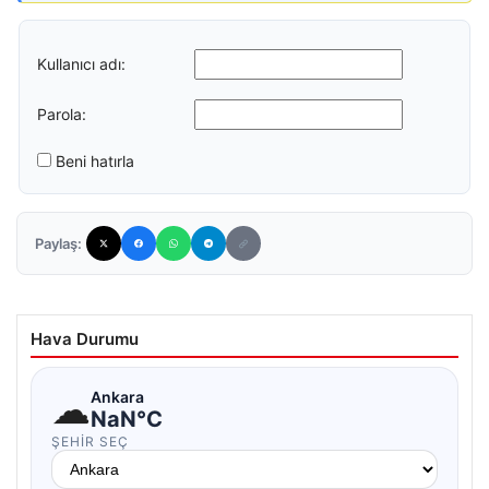
Kullanıcı adı:
Parola:
Beni hatırla
Paylaş:
Hava Durumu
☁
Ankara
NaN°C
ŞEHIR SEÇ