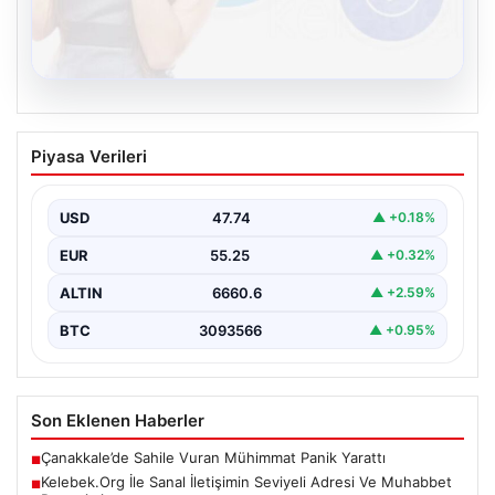
08.08.2026
Kelebek.Org İle Sanal İletişimin Seviyeli
Piyasa Verileri
Adresi Ve Muhabbet Deneyimi
Dijital dünyasında bireylerin seviyeli bir şekilde bağlantı
oluşturması kritik bir önem barındırmaktadır. Güncel
USD
47.74
▲ +0.18%
olarak…
EUR
55.25
▲ +0.32%
ALTIN
6660.6
▲ +2.59%
BTC
3093566
▲ +0.95%
Son Eklenen Haberler
Çanakkale’de Sahile Vuran Mühimmat Panik Yarattı
■
Kelebek.Org İle Sanal İletişimin Seviyeli Adresi Ve Muhabbet
■