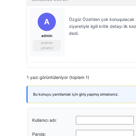
Özgür Özel’den çok konuşulacak ‘
A
ziyaretiyle ilgili kritik detayı il
dedi.
admin
Anahtar
yönetici
1 yazı görüntüleniyor (toplam 1)
Bu konuyu yanıtlamak için giriş yapmış olmalısınız.
Kullanıcı adı:
Parola: