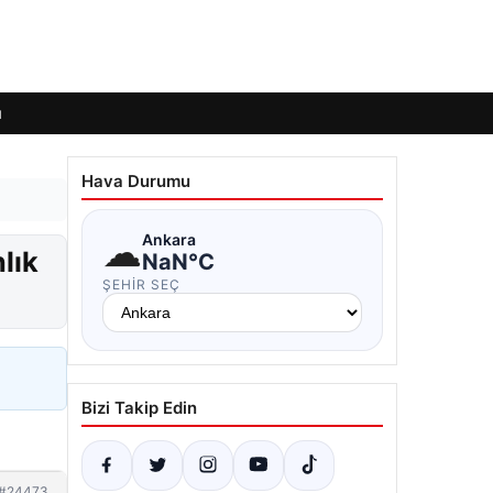
ı
Hava Durumu
☁
Ankara
lık
NaN°C
ŞEHIR SEÇ
Bizi Takip Edin
#24473