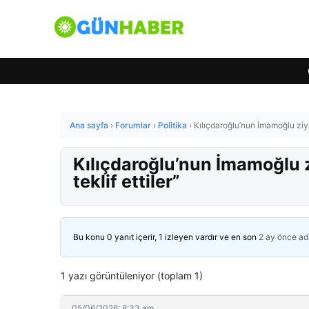
Ana sayfa
›
Forumlar
›
Politika
›
Kılıçdaroğlu’nun İmamoğlu ziyar
Kılıçdaroğlu’nun İmamoğlu zi
teklif ettiler”
Bu konu 0 yanıt içerir, 1 izleyen vardır ve en son
2 ay önce
ad
1 yazı görüntüleniyor (toplam 1)
05/06/2026: 8:33 am