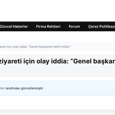
Güncel Haberler
Firma Rehberi
Forum
Çerez Politikas
eti için olay iddia: “Genel başkanlık teklif ettiler”
yareti için olay iddia: “Genel başkan
min
tarafından güncellenmiştir.