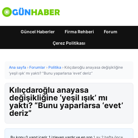
Güncel Haberler
Firma Rehberi
Forum
Çerez Politikası
Ana sayfa
›
Forumlar
›
Politika
›
Kılıçdaroğlu anayasa değişikliğine
‘yeşil ışık’ mı yaktı? “Bunu yaparlarsa ‘evet’ deriz”
Kılıçdaroğlu anayasa
değişikliğine ‘yeşil ışık’ mı
yaktı? “Bunu yaparlarsa ‘evet’
deriz”
Bu konu 0 yanıt içerir, 1 izleyen vardır ve en son
1 ay 2 hafta önce