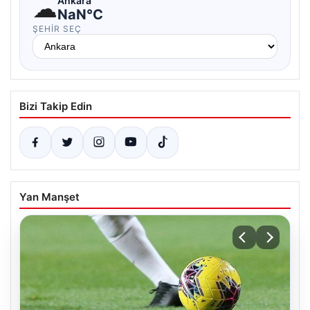
☁
Ankara
NaN°C
ŞEHIR SEÇ
Bizi Takip Edin
Yan Manşet