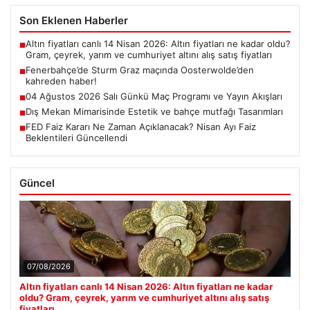
Son Eklenen Haberler
Altın fiyatları canlı 14 Nisan 2026: Altın fiyatları ne kadar oldu?
■
Gram, çeyrek, yarım ve cumhuriyet altını alış satış fiyatları
Fenerbahçe’de Sturm Graz maçında Oosterwolde’den
■
kahreden haber!
04 Ağustos 2026 Salı Günkü Maç Programı ve Yayın Akışları
■
Dış Mekan Mimarisinde Estetik ve bahçe mutfağı Tasarımları
■
FED Faiz Kararı Ne Zaman Açıklanacak? Nisan Ayı Faiz
■
Beklentileri Güncellendi
Güncel
07/08/2026
Altın fiyatları canlı 14 Nisan 2026: Altın fiyatları ne kadar
oldu? Gram, çeyrek, yarım ve cumhuriyet altını alış satış
fiyatları