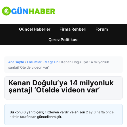
Güncel Haberler
Firma Rehberi
Forum
Çerez Politikası
Ana sayfa
›
Forumlar
›
Magazin
›
Kenan Doğulu’ya 14 milyonluk
şantaj! ‘Otelde videon var’
Kenan Doğulu’ya 14 milyonluk
şantaj! ‘Otelde videon var’
Bu konu 0 yanıt içerir, 1 izleyen vardır ve en son
2 ay 3 hafta önce
admin
tarafından güncellenmiştir.