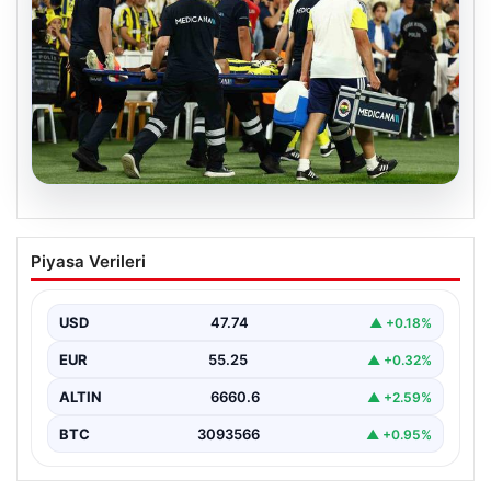
05.08.2026
Fenerbahçe’de Sturm Graz maçında
Piyasa Verileri
Oosterwolde’den kahreden haber!
USD
47.74
▲ +0.18%
EUR
55.25
▲ +0.32%
ALTIN
6660.6
▲ +2.59%
BTC
3093566
▲ +0.95%