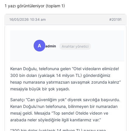
1 yazı görüntüleniyor (toplam 1)
16/05/2026: 10:34 am
#20191
A
admin
Anahtar yönetici
Kenan Doğulu, telefonuna gelen “Otel videoların elimizde!
300 bin doları (yaklaşık 14 milyon TL) gönderdiğimiz
hesap numarasına yatırmazsan savaşmak zorunda kalırız”
mesajıyla büyük bir şok yaşadı.
Sanatçı “Can güvenliğim yok” diyerek savcılığa başvurdu.
Kenan Doğulu’nun telefonuna, bilinmeyen bir numaradan
mesaj geldi. Mesajda “Top sende! Otelde videon ve
arabada neler söylediğinle ilgili kanıtlarımız var.”
“300 bin dolar (yaklaşık 14 milyon TL) parayı sana