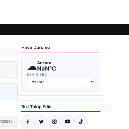
ı
Hava Durumu
☁
Ankara
NaN°C
ŞEHIR SEÇ
Bizi Takip Edin
#28240