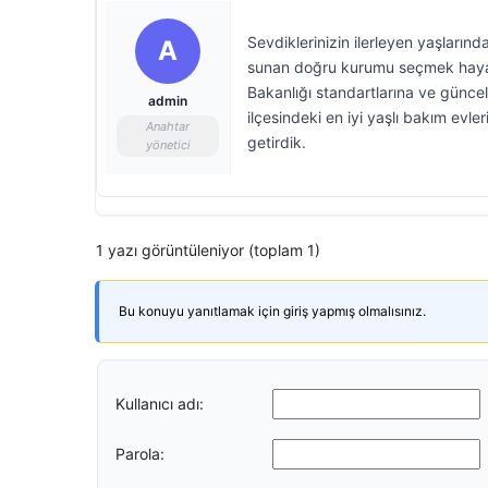
Sevdiklerinizin ilerleyen yaşlarınd
A
sunan doğru kurumu seçmek hayati 
Bakanlığı standartlarına ve güncel
admin
ilçesindeki en iyi yaşlı bakım evle
Anahtar
getirdik.
yönetici
1 yazı görüntüleniyor (toplam 1)
Bu konuyu yanıtlamak için giriş yapmış olmalısınız.
Kullanıcı adı:
Parola: