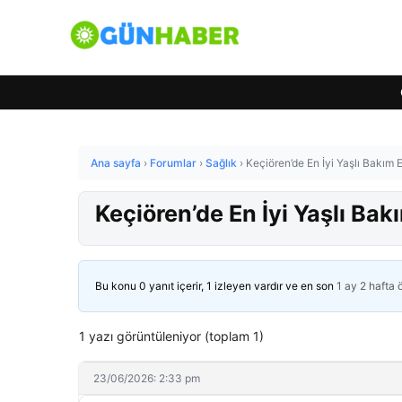
Ana sayfa
›
Forumlar
›
Sağlık
›
Keçiören’de En İyi Yaşlı Bakım 
Keçiören’de En İyi Yaşlı Bak
Bu konu 0 yanıt içerir, 1 izleyen vardır ve en son
1 ay 2 hafta
1 yazı görüntüleniyor (toplam 1)
23/06/2026: 2:33 pm