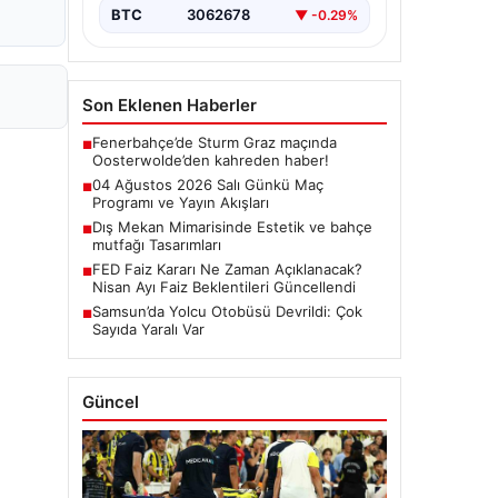
BTC
3062678
▼ -0.29%
Son Eklenen Haberler
Fenerbahçe’de Sturm Graz maçında
■
Oosterwolde’den kahreden haber!
04 Ağustos 2026 Salı Günkü Maç
■
Programı ve Yayın Akışları
Dış Mekan Mimarisinde Estetik ve bahçe
■
mutfağı Tasarımları
FED Faiz Kararı Ne Zaman Açıklanacak?
■
Nisan Ayı Faiz Beklentileri Güncellendi
Samsun’da Yolcu Otobüsü Devrildi: Çok
■
Sayıda Yaralı Var
Güncel