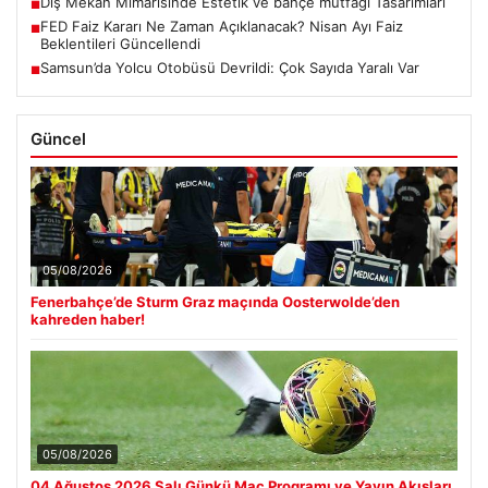
Dış Mekan Mimarisinde Estetik ve bahçe mutfağı Tasarımları
■
FED Faiz Kararı Ne Zaman Açıklanacak? Nisan Ayı Faiz
■
Beklentileri Güncellendi
Samsun’da Yolcu Otobüsü Devrildi: Çok Sayıda Yaralı Var
■
Güncel
05/08/2026
Fenerbahçe’de Sturm Graz maçında Oosterwolde’den
kahreden haber!
05/08/2026
04 Ağustos 2026 Salı Günkü Maç Programı ve Yayın Akışları