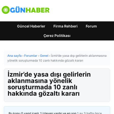
Güncel Haberler
Firma Rehberi
Forum
Çerez Politikası
Ana sayfa
›
Forumlar
›
Genel
›
İzmir’de yasa dışı gelirlerin aklanmasına
yönelik soruşturmada 10 zanlı hakkında gözaltı kararı
İzmir’de yasa dışı gelirlerin
aklanmasına yönelik
soruşturmada 10 zanlı
hakkında gözaltı kararı
Bu konu 0 yanıt içerir, 1 izleyen vardır ve en son
1 ay 3 hafta önce