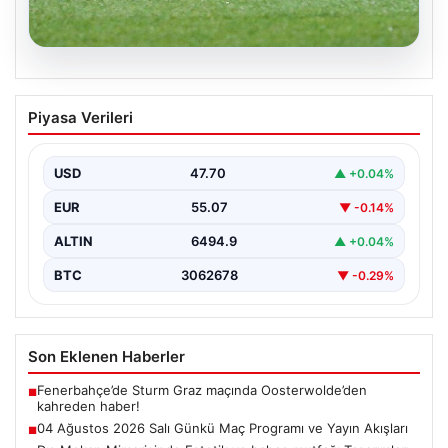
05.08.2026
04 Ağustos 2026 Salı Günkü Maç
Piyasa Verileri
Programı ve Yayın Akışları
04 Ağustos 2026 Salı günü, futbol tutkunları için
oldukça hareketli ve heyecan verici bir…
USD
47.70
▲ +0.04%
EUR
55.07
▼ -0.14%
ALTIN
6494.9
▲ +0.04%
BTC
3062678
▼ -0.29%
Son Eklenen Haberler
Fenerbahçe’de Sturm Graz maçında Oosterwolde’den
■
kahreden haber!
04 Ağustos 2026 Salı Günkü Maç Programı ve Yayın Akışları
■