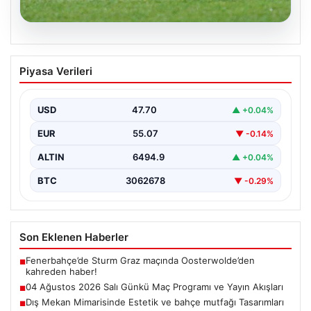
05.08.2026
04 Ağustos 2026 Salı Günkü Maç
Piyasa Verileri
Programı ve Yayın Akışları
04 Ağustos 2026 Salı günü, futbol tutkunları için
oldukça hareketli ve heyecan verici bir…
USD
47.70
▲ +0.04%
EUR
55.07
▼ -0.14%
ALTIN
6494.9
▲ +0.04%
BTC
3062678
▼ -0.29%
Son Eklenen Haberler
Fenerbahçe’de Sturm Graz maçında Oosterwolde’den
■
kahreden haber!
04 Ağustos 2026 Salı Günkü Maç Programı ve Yayın Akışları
■
Dış Mekan Mimarisinde Estetik ve bahçe mutfağı Tasarımları
■