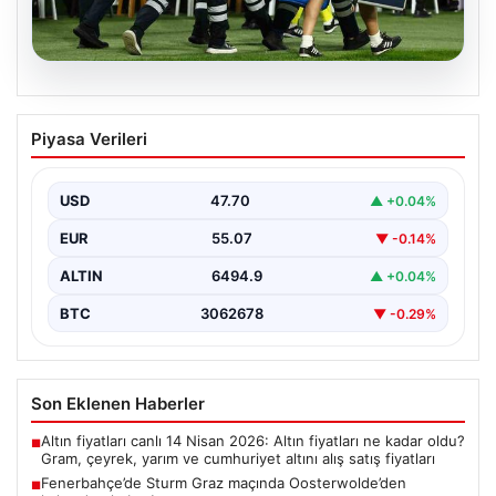
05.08.2026
Fenerbahçe’de Sturm Graz maçında
Piyasa Verileri
Oosterwolde’den kahreden haber!
USD
47.70
▲ +0.04%
EUR
55.07
▼ -0.14%
ALTIN
6494.9
▲ +0.04%
BTC
3062678
▼ -0.29%
Son Eklenen Haberler
Altın fiyatları canlı 14 Nisan 2026: Altın fiyatları ne kadar oldu?
■
Gram, çeyrek, yarım ve cumhuriyet altını alış satış fiyatları
Fenerbahçe’de Sturm Graz maçında Oosterwolde’den
■