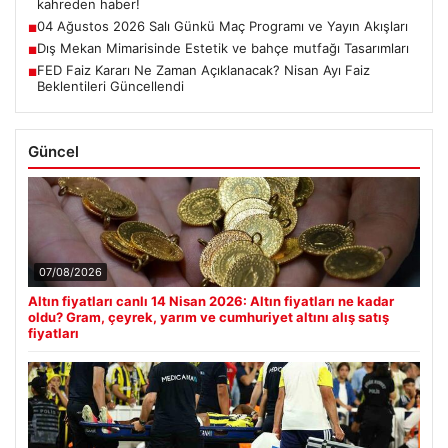
kahreden haber!
04 Ağustos 2026 Salı Günkü Maç Programı ve Yayın Akışları
■
Dış Mekan Mimarisinde Estetik ve bahçe mutfağı Tasarımları
■
FED Faiz Kararı Ne Zaman Açıklanacak? Nisan Ayı Faiz
■
Beklentileri Güncellendi
Güncel
07/08/2026
Altın fiyatları canlı 14 Nisan 2026: Altın fiyatları ne kadar
oldu? Gram, çeyrek, yarım ve cumhuriyet altını alış satış
fiyatları