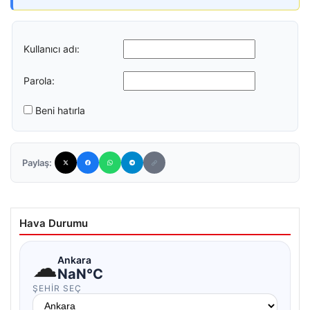
Kullanıcı adı:
Parola:
Beni hatırla
Paylaş:
Hava Durumu
☁
Ankara
NaN°C
ŞEHIR SEÇ