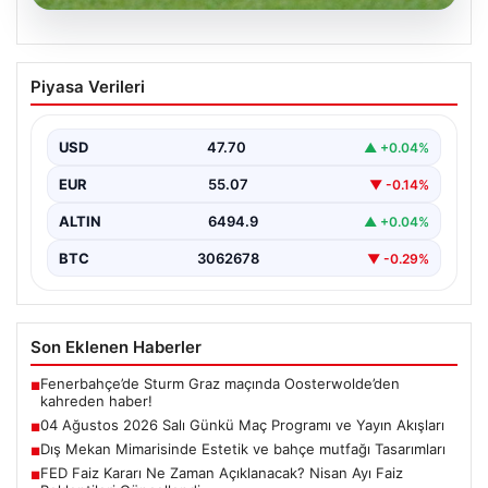
05.08.2026
04 Ağustos 2026 Salı Günkü Maç
Piyasa Verileri
Programı ve Yayın Akışları
04 Ağustos 2026 Salı günü, futbol tutkunları için
oldukça hareketli ve heyecan verici bir…
USD
47.70
▲ +0.04%
EUR
55.07
▼ -0.14%
ALTIN
6494.9
▲ +0.04%
BTC
3062678
▼ -0.29%
Son Eklenen Haberler
Fenerbahçe’de Sturm Graz maçında Oosterwolde’den
■
kahreden haber!
04 Ağustos 2026 Salı Günkü Maç Programı ve Yayın Akışları
■
Dış Mekan Mimarisinde Estetik ve bahçe mutfağı Tasarımları
■
FED Faiz Kararı Ne Zaman Açıklanacak? Nisan Ayı Faiz
■