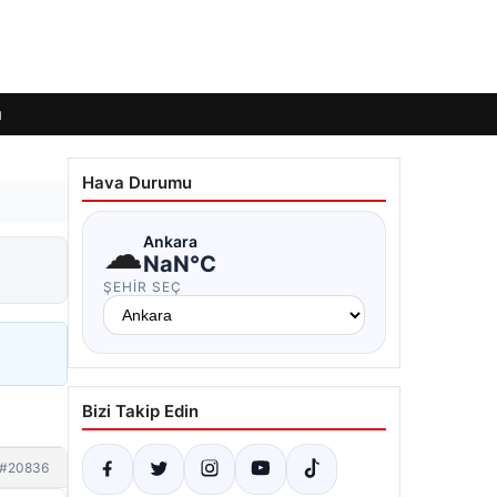
ı
Hava Durumu
☁
Ankara
NaN°C
ŞEHIR SEÇ
Bizi Takip Edin
#20836