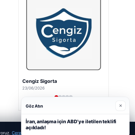
Cengiz Sigorta
23/06/2026
×
Göz Atın
İran, anlaşma için ABD’ye iletilen teklifi
açıkladı!
ıyoruz.
Çerez Politikamız
Reddet
Kabul Et