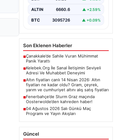
olarak…
ALTIN
6660.6
▲ +2.59%
BTC
3095726
▲ +0.09%
Son Eklenen Haberler
Çanakkale’de Sahile Vuran Mühimmat
■
Panik Yarattı
Kelebek.Org İle Sanal İletişimin Seviyeli
■
Adresi Ve Muhabbet Deneyimi
Altın fiyatları canlı 14 Nisan 2026: Altın
■
fiyatları ne kadar oldu? Gram, çeyrek,
yarım ve cumhuriyet altını alış satış fiyatları
Fenerbahçe’de Sturm Graz maçında
■
Oosterwolde’den kahreden haber!
04 Ağustos 2026 Salı Günkü Maç
■
Programı ve Yayın Akışları
Güncel