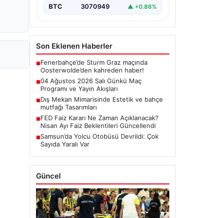
BTC
3070949
▲ +0.86%
Son Eklenen Haberler
Fenerbahçe’de Sturm Graz maçında
■
Oosterwolde’den kahreden haber!
04 Ağustos 2026 Salı Günkü Maç
■
Programı ve Yayın Akışları
Dış Mekan Mimarisinde Estetik ve bahçe
■
mutfağı Tasarımları
FED Faiz Kararı Ne Zaman Açıklanacak?
■
Nisan Ayı Faiz Beklentileri Güncellendi
Samsun’da Yolcu Otobüsü Devrildi: Çok
■
Sayıda Yaralı Var
Güncel