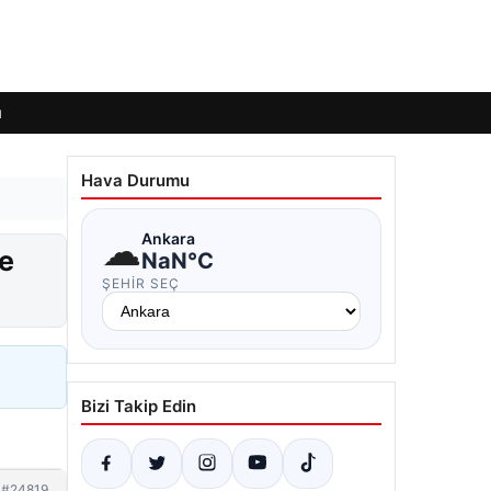
ı
Hava Durumu
☁
Ankara
ve
NaN°C
ŞEHIR SEÇ
Bizi Takip Edin
#24819