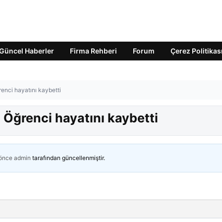
Güncel Haberler
Firma Rehberi
Forum
Çerez Politikas
renci hayatını kaybetti
! Öğrenci hayatını kaybetti
 önce
admin
tarafından güncellenmiştir.