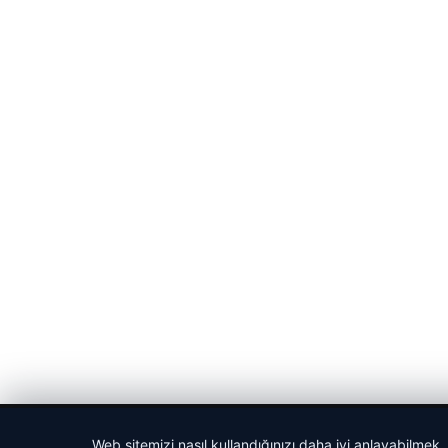
© 2026 Gün Haber – Güncel Haberler
Web sitemizi nasıl kullandığınızı daha iyi anlayabilmek,