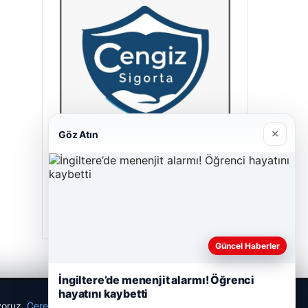
×
Göz Atın
Cengiz Sigorta
23/06/2026
Güncel Haberler
İngiltere’de menenjit alarmı! Öğrenci
hayatını kaybetti
ıyoruz.
Çerez Politikamız
Reddet
Kabul Et