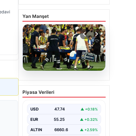
tedavi
Yan Manşet
05.08.2026
Fenerbahçe’de Sturm
Piyasa Verileri
Graz maçında
Oosterwolde’den
kahreden haber!
USD
47.74
▲ +0.18%
EUR
55.25
▲ +0.32%
ALTIN
6660.6
▲ +2.59%