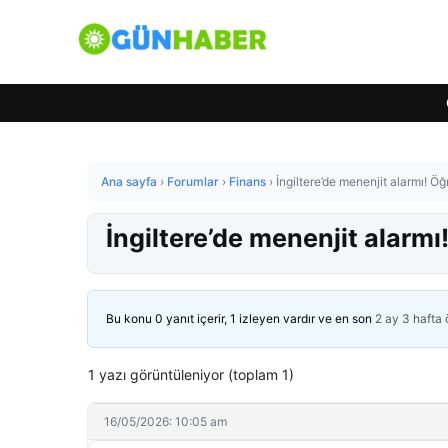
Ana sayfa
›
Forumlar
›
Finans
›
İngiltere’de menenjit alarmı! Öğ
İngiltere’de menenjit alarmı
Bu konu 0 yanıt içerir, 1 izleyen vardır ve en son
2 ay 3 hafta
1 yazı görüntüleniyor (toplam 1)
16/05/2026: 10:05 am