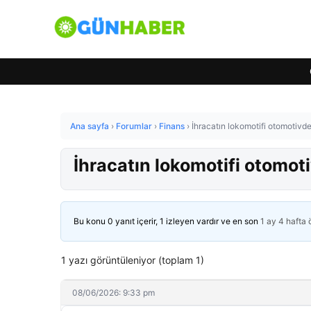
Ana sayfa
›
Forumlar
›
Finans
›
İhracatın lokomotifi otomotivde
İhracatın lokomotifi otomot
Bu konu 0 yanıt içerir, 1 izleyen vardır ve en son
1 ay 4 hafta
1 yazı görüntüleniyor (toplam 1)
08/06/2026: 9:33 pm