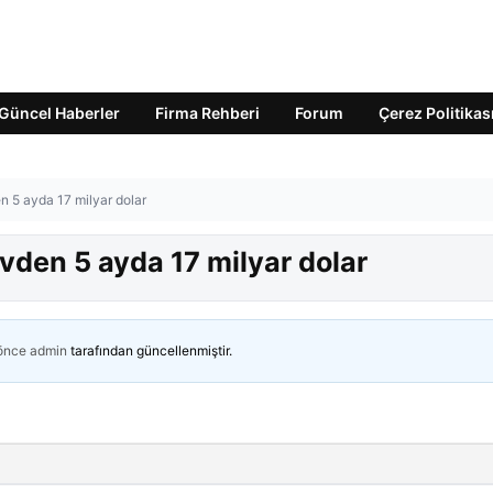
Güncel Haberler
Firma Rehberi
Forum
Çerez Politikas
n 5 ayda 17 milyar dolar
ivden 5 ayda 17 milyar dolar
 önce
admin
tarafından güncellenmiştir.