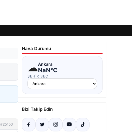
ı
Hava Durumu
☁
Ankara
NaN°C
ŞEHIR SEÇ
Bizi Takip Edin
#25153