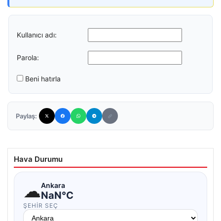
Kullanıcı adı:
Parola:
Beni hatırla
Paylaş:
Hava Durumu
☁
Ankara
NaN°C
ŞEHIR SEÇ