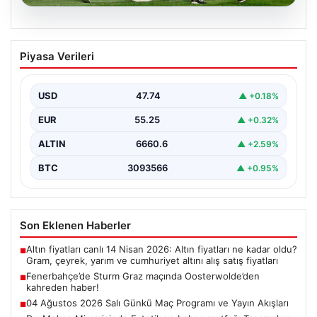
05.08.2026
Fenerbahçe’de Sturm Graz maçında
Piyasa Verileri
Oosterwolde’den kahreden haber!
USD
47.74
▲ +0.18%
EUR
55.25
▲ +0.32%
ALTIN
6660.6
▲ +2.59%
BTC
3093566
▲ +0.95%
Son Eklenen Haberler
Altın fiyatları canlı 14 Nisan 2026: Altın fiyatları ne kadar oldu?
■
Gram, çeyrek, yarım ve cumhuriyet altını alış satış fiyatları
Fenerbahçe’de Sturm Graz maçında Oosterwolde’den
■
kahreden haber!
04 Ağustos 2026 Salı Günkü Maç Programı ve Yayın Akışları
■