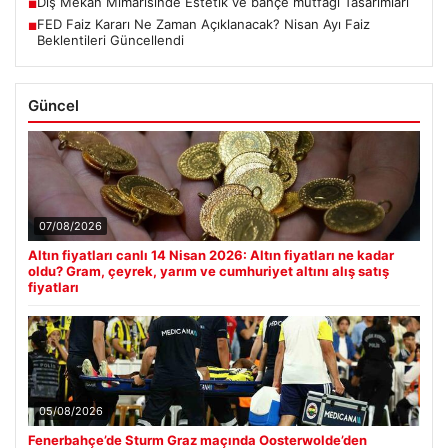
Dış Mekan Mimarisinde Estetik ve bahçe mutfağı Tasarımları
■
FED Faiz Kararı Ne Zaman Açıklanacak? Nisan Ayı Faiz
■
Beklentileri Güncellendi
Güncel
07/08/2026
Altın fiyatları canlı 14 Nisan 2026: Altın fiyatları ne kadar
oldu? Gram, çeyrek, yarım ve cumhuriyet altını alış satış
fiyatları
05/08/2026
Fenerbahçe’de Sturm Graz maçında Oosterwolde’den