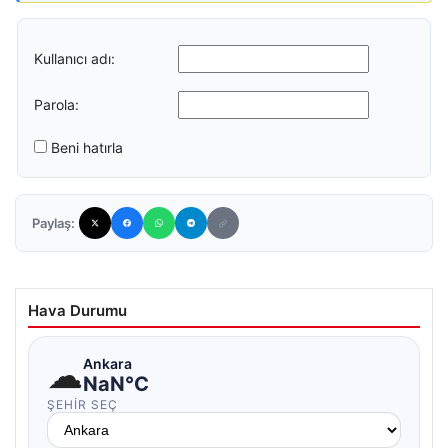
Kullanıcı adı:
Parola:
Beni hatırla
Paylaş:
Hava Durumu
☁
Ankara
NaN°C
ŞEHIR SEÇ