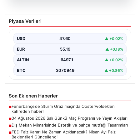
05.08.2026
04 Ağustos 2026 Salı Günkü Maç
Piyasa Verileri
Programı ve Yayın Akışları
04 Ağustos 2026 Salı günü, futbol tutkunları için
oldukça hareketli ve heyecan verici bir…
USD
47.60
▲ +0.02%
EUR
55.19
▲ +0.18%
ALTIN
6497.1
▲ +0.02%
BTC
3070949
▲ +0.86%
Son Eklenen Haberler
Fenerbahçe’de Sturm Graz maçında Oosterwolde’den
■
kahreden haber!
04 Ağustos 2026 Salı Günkü Maç Programı ve Yayın Akışları
■
Dış Mekan Mimarisinde Estetik ve bahçe mutfağı Tasarımları
■
FED Faiz Kararı Ne Zaman Açıklanacak? Nisan Ayı Faiz
■
Beklentileri Güncellendi