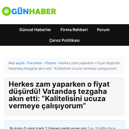
Güncel Haberler
Firma Rehberi
Forum
Çerez Politikası
Ana sayfa
›
Forumlar
›
Finans
›
Herkes zam yaparken o fiyat düşürdü!
Vatandaş tezgaha akın etti: “Kalitelisini ucuza vermeye çalışıyorum”
Herkes zam yaparken o fiyat
düşürdü! Vatandaş tezgaha
akın etti: “Kalitelisini ucuza
vermeye çalışıyorum”
Bu konu 0 yanıt içerir, 1 izleyen vardır ve en son
2 ay 3 hafta önce