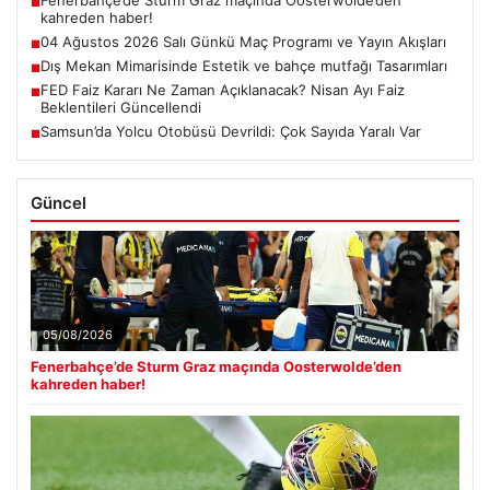
Fenerbahçe’de Sturm Graz maçında Oosterwolde’den
■
kahreden haber!
04 Ağustos 2026 Salı Günkü Maç Programı ve Yayın Akışları
■
Dış Mekan Mimarisinde Estetik ve bahçe mutfağı Tasarımları
■
FED Faiz Kararı Ne Zaman Açıklanacak? Nisan Ayı Faiz
■
Beklentileri Güncellendi
Samsun’da Yolcu Otobüsü Devrildi: Çok Sayıda Yaralı Var
■
Güncel
05/08/2026
Fenerbahçe’de Sturm Graz maçında Oosterwolde’den
kahreden haber!