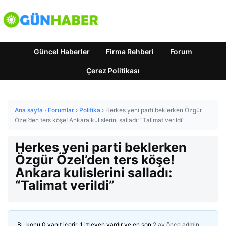
Güncel Haberler
Firma Rehberi
Forum
Çerez Politikası
Ana sayfa
›
Forumlar
›
Politika
›
Herkes yeni parti beklerken Özgür
Özel’den ters köşe! Ankara kulislerini salladı: “Talimat verildi”
Herkes yeni parti beklerken
Özgür Özel’den ters köşe!
Ankara kulislerini salladı:
“Talimat verildi”
Bu konu 0 yanıt içerir, 1 izleyen vardır ve en son
2 ay önce
admin