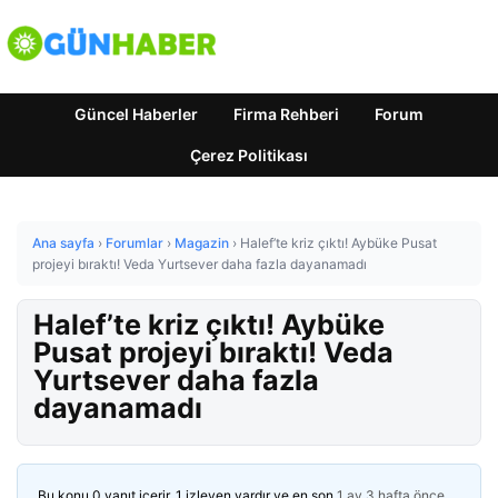
Güncel Haberler
Firma Rehberi
Forum
Çerez Politikası
Ana sayfa
›
Forumlar
›
Magazin
›
Halef’te kriz çıktı! Aybüke Pusat
projeyi bıraktı! Veda Yurtsever daha fazla dayanamadı
Halef’te kriz çıktı! Aybüke
Pusat projeyi bıraktı! Veda
Yurtsever daha fazla
dayanamadı
Bu konu 0 yanıt içerir, 1 izleyen vardır ve en son
1 ay 3 hafta önce