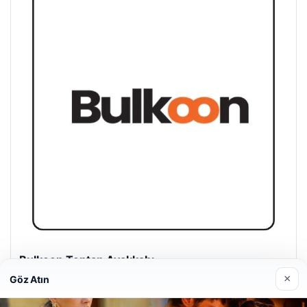
Bulkoon Toptan Ayakkabı
03/05/2026
×
Göz Atın