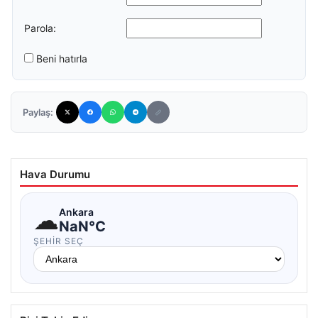
Parola:
Beni hatırla
Paylaş:
Hava Durumu
☁
Ankara
NaN°C
ŞEHIR SEÇ