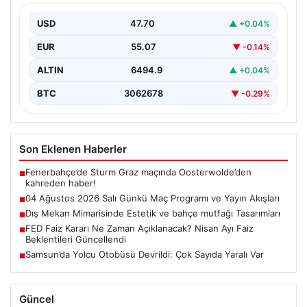
BKüresel finans piyasaları, ABD Merkez Bankası'nın
(FED) önümüzdeki nisan ayında açıklayacağı faiz
USD
47.70
▲ +0.04%
kararına odaklandı.…
EUR
55.07
▼ -0.14%
ALTIN
6494.9
▲ +0.04%
BTC
3062678
▼ -0.29%
Son Eklenen Haberler
Fenerbahçe’de Sturm Graz maçında Oosterwolde’den
■
kahreden haber!
04 Ağustos 2026 Salı Günkü Maç Programı ve Yayın Akışları
■
Dış Mekan Mimarisinde Estetik ve bahçe mutfağı Tasarımları
■
FED Faiz Kararı Ne Zaman Açıklanacak? Nisan Ayı Faiz
■
Beklentileri Güncellendi
Samsun’da Yolcu Otobüsü Devrildi: Çok Sayıda Yaralı Var
■
Güncel