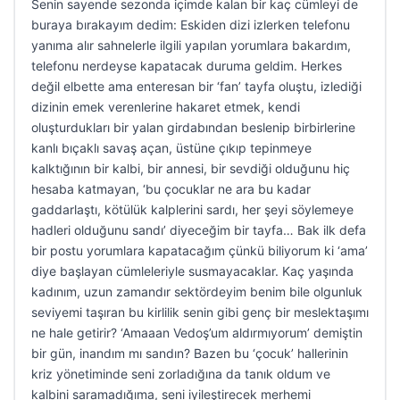
Senin sayende sezonda içimde kalan bir kaç cümleyi de
buraya bırakayım dedim: Eskiden dizi izlerken telefonu
yanıma alır sahnelerle ilgili yapılan yorumlara bakardım,
telefonu nerdeyse kapatacak duruma geldim. Herkes
değil elbette ama enteresan bir ‘fan’ tayfa oluştu, izlediği
dizinin emek verenlerine hakaret etmek, kendi
oluşturdukları bir yalan girdabından beslenip birbirlerine
kanlı bıçaklı savaş açan, üstüne çıkıp tepinmeye
kalktığının bir kalbi, bir annesi, bir sevdiği olduğunu hiç
hesaba katmayan, ‘bu çocuklar ne ara bu kadar
gaddarlaştı, kötülük kalplerini sardı, her şeyi söylemeye
hadleri olduğunu sandı’ diyeceğim bir tayfa… Bak ilk defa
bir postu yorumlara kapatacağım çünkü biliyorum ki ‘ama’
diye başlayan cümleleriyle susmayacaklar. Kaç yaşında
kadınım, uzun zamandır sektördeyim benim bile olgunluk
seviyemi taşıran bu kirlilik senin gibi genç bir meslektaşımı
ne hale getirir? ‘Amaaan Vedoş’um aldırmıyorum’ demiştin
bir gün, inandım mı sandın? Bazen bu ‘çocuk’ hallerinin
kriz yönetiminde seni zorladığına da tanık oldum ve
kalbini saramadığıma, seni iyileştirecek merhemi