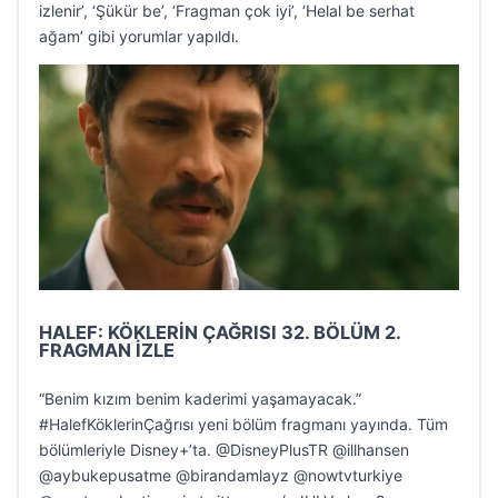
izlenir’, ‘Şükür be’, ‘Fragman çok iyi’, ‘Helal be serhat
ağam’ gibi yorumlar yapıldı.
HALEF: KÖKLERİN ÇAĞRISI 32. BÖLÜM 2.
FRAGMAN İZLE
“Benim kızım benim kaderimi yaşamayacak.”
#HalefKöklerinÇağrısı yeni bölüm fragmanı yayında. Tüm
bölümleriyle Disney+’ta. @DisneyPlusTR @illhansen
@aybukepusatme @birandamlayz @nowtvturkiye