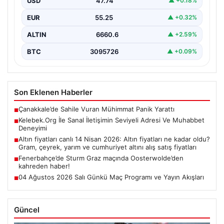
USD
47.74
▲ +0.18%
olarak…
EUR
55.25
▲ +0.32%
ALTIN
6660.6
▲ +2.59%
BTC
3095726
▲ +0.09%
Son Eklenen Haberler
Çanakkale’de Sahile Vuran Mühimmat Panik Yarattı
■
Kelebek.Org İle Sanal İletişimin Seviyeli Adresi Ve Muhabbet
■
Deneyimi
Altın fiyatları canlı 14 Nisan 2026: Altın fiyatları ne kadar oldu?
■
Gram, çeyrek, yarım ve cumhuriyet altını alış satış fiyatları
Fenerbahçe’de Sturm Graz maçında Oosterwolde’den
■
kahreden haber!
04 Ağustos 2026 Salı Günkü Maç Programı ve Yayın Akışları
■
Güncel