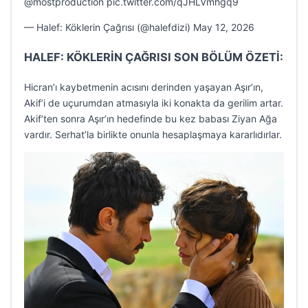
@mostproduction pic.twitter.com/qJHLVmhgq9
— Halef: Köklerin Çağrısı (@halefdizi) May 12, 2026
HALEF: KÖKLERİN ÇAĞRISI SON BÖLÜM ÖZETİ:
Hicran’ı kaybetmenin acısını derinden yaşayan Aşır’ın,
Akif’i de uçurumdan atmasıyla iki konakta da gerilim artar.
Akif’ten sonra Aşır’ın hedefinde bu kez babası Ziyan Ağa
vardır. Serhat’la birlikte onunla hesaplaşmaya kararlıdırlar.