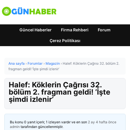
Güncel Haberler
Firma Rehberi
Forum
Çerez Politikası
Ana sayfa
›
Forumlar
›
Magazin
›
Halef: Köklerin Çağrısı 32. bölüm 2.
fragman geldi! ‘İşte şimdi izlenir’
Halef: Köklerin Çağrısı 32.
bölüm 2. fragman geldi! ‘İşte
şimdi izlenir’
Bu konu 0 yanıt içerir, 1 izleyen vardır ve en son
2 ay 4 hafta önce
admin
tarafından güncellenmiştir.