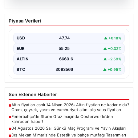
05.08.2026
Fenerbahçe’de Sturm Graz maçında
Piyasa Verileri
Oosterwolde’den kahreden haber!
USD
47.74
▲ +0.18%
EUR
55.25
▲ +0.32%
ALTIN
6660.6
▲ +2.59%
BTC
3093566
▲ +0.95%
Son Eklenen Haberler
Altın fiyatları canlı 14 Nisan 2026: Altın fiyatları ne kadar oldu?
■
Gram, çeyrek, yarım ve cumhuriyet altını alış satış fiyatları
Fenerbahçe’de Sturm Graz maçında Oosterwolde’den
■
kahreden haber!
04 Ağustos 2026 Salı Günkü Maç Programı ve Yayın Akışları
■
Dış Mekan Mimarisinde Estetik ve bahçe mutfağı Tasarımları
■