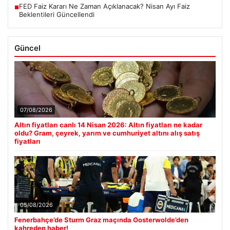
FED Faiz Kararı Ne Zaman Açıklanacak? Nisan Ayı Faiz
■
Beklentileri Güncellendi
Güncel
07/08/2026
Altın fiyatları canlı 14 Nisan 2026: Altın fiyatları ne kadar
oldu? Gram, çeyrek, yarım ve cumhuriyet altını alış satış
fiyatları
05/08/2026
Fenerbahçe’de Sturm Graz maçında Oosterwolde’den
kahreden haber!