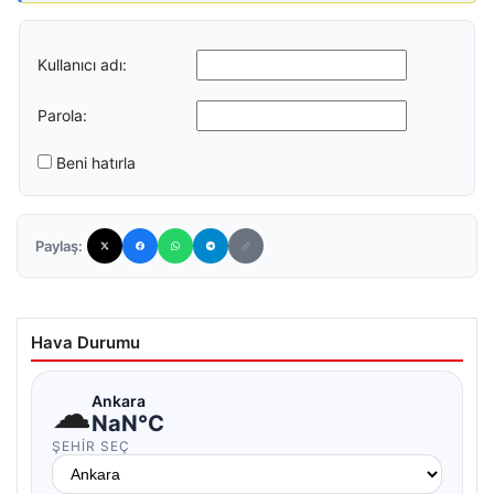
Kullanıcı adı:
Parola:
Beni hatırla
Paylaş:
Hava Durumu
☁
Ankara
NaN°C
ŞEHIR SEÇ