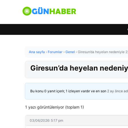
Ana sayfa
›
Forumlar
›
Genel
›
Giresun’da heyelan nedeniyle 22
Giresun’da heyelan nedeniyl
Bu konu 0 yanıt içerir, 1 izleyen vardır ve en son
2 ay önce
ad
1 yazı görüntüleniyor (toplam 1)
03/06/2026: 5:17 pm