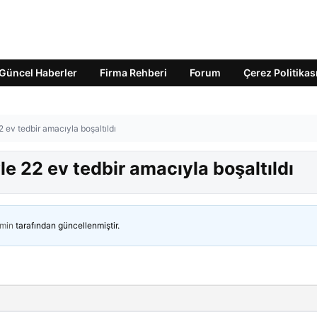
Güncel Haberler
Firma Rehberi
Forum
Çerez Politikas
 ev tedbir amacıyla boşaltıldı
e 22 ev tedbir amacıyla boşaltıldı
min
tarafından güncellenmiştir.