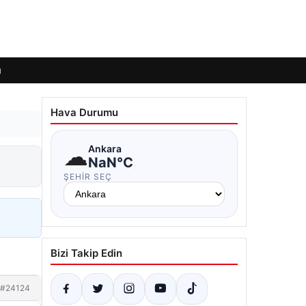
ı
Hava Durumu
☁
Ankara
NaN°C
ŞEHIR SEÇ
Bizi Takip Edin
#24124