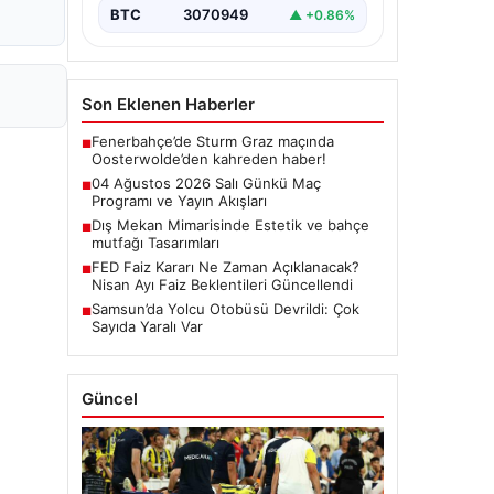
BTC
3070949
▲ +0.86%
Son Eklenen Haberler
Fenerbahçe’de Sturm Graz maçında
■
Oosterwolde’den kahreden haber!
04 Ağustos 2026 Salı Günkü Maç
■
Programı ve Yayın Akışları
Dış Mekan Mimarisinde Estetik ve bahçe
■
mutfağı Tasarımları
FED Faiz Kararı Ne Zaman Açıklanacak?
■
Nisan Ayı Faiz Beklentileri Güncellendi
Samsun’da Yolcu Otobüsü Devrildi: Çok
■
Sayıda Yaralı Var
Güncel