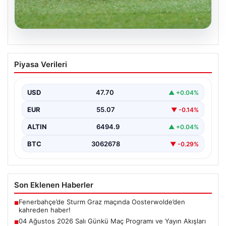
05.08.2026
04 Ağustos 2026 Salı Günkü Maç
Piyasa Verileri
Programı ve Yayın Akışları
04 Ağustos 2026 Salı günü, futbol tutkunları için
oldukça hareketli ve heyecan verici bir…
USD
47.70
▲ +0.04%
EUR
55.07
▼ -0.14%
ALTIN
6494.9
▲ +0.04%
BTC
3062678
▼ -0.29%
Son Eklenen Haberler
Fenerbahçe’de Sturm Graz maçında Oosterwolde’den
■
kahreden haber!
04 Ağustos 2026 Salı Günkü Maç Programı ve Yayın Akışları
■