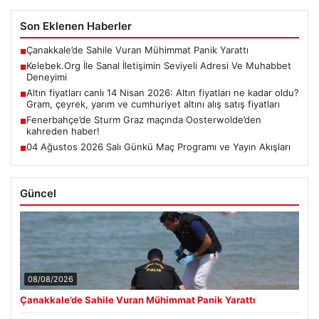
Son Eklenen Haberler
Çanakkale’de Sahile Vuran Mühimmat Panik Yarattı
■
Kelebek.Org İle Sanal İletişimin Seviyeli Adresi Ve Muhabbet
■
Deneyimi
Altın fiyatları canlı 14 Nisan 2026: Altın fiyatları ne kadar oldu?
■
Gram, çeyrek, yarım ve cumhuriyet altını alış satış fiyatları
Fenerbahçe’de Sturm Graz maçında Oosterwolde’den
■
kahreden haber!
04 Ağustos 2026 Salı Günkü Maç Programı ve Yayın Akışları
■
Güncel
08/08/2026
Çanakkale’de Sahile Vuran Mühimmat Panik Yarattı