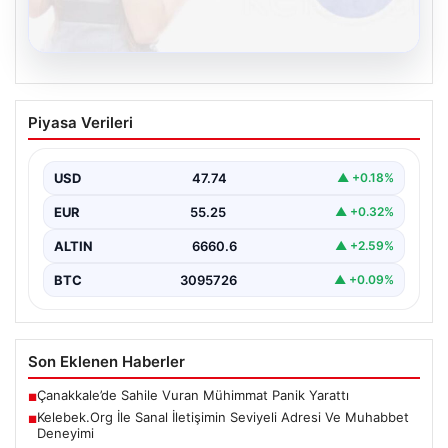
08.08.2026
Kelebek.Org İle Sanal İletişimin Seviyeli
Piyasa Verileri
Adresi Ve Muhabbet Deneyimi
Dijital dünyasında bireylerin seviyeli bir şekilde bağlantı
oluşturması kritik bir önem barındırmaktadır. Güncel
USD
47.74
▲ +0.18%
olarak…
EUR
55.25
▲ +0.32%
ALTIN
6660.6
▲ +2.59%
BTC
3095726
▲ +0.09%
Son Eklenen Haberler
Çanakkale’de Sahile Vuran Mühimmat Panik Yarattı
■
Kelebek.Org İle Sanal İletişimin Seviyeli Adresi Ve Muhabbet
■
Deneyimi