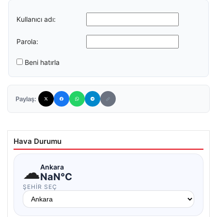
Kullanıcı adı:
Parola:
Beni hatırla
Paylaş:
Hava Durumu
☁
Ankara
NaN°C
ŞEHIR SEÇ