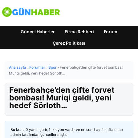
Güncel Haberler
Firma Rehberi
Forum
Çerez Politikası
Ana sayfa
›
Forumlar
›
Spor
›
Fenerbahçe’den çifte forvet bombası!
Muriqi geldi, yeni hedef Sörloth…
Fenerbahçe’den çifte forvet
bombası! Muriqi geldi, yeni
hedef Sörloth…
Bu konu 0 yanıt içerir, 1 izleyen vardır ve en son
1 ay 2 hafta önce
admin
tarafından güncellenmiştir.