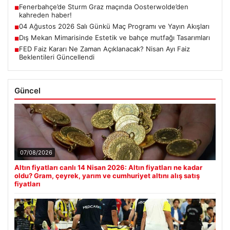
Fenerbahçe’de Sturm Graz maçında Oosterwolde’den
■
kahreden haber!
04 Ağustos 2026 Salı Günkü Maç Programı ve Yayın Akışları
■
Dış Mekan Mimarisinde Estetik ve bahçe mutfağı Tasarımları
■
FED Faiz Kararı Ne Zaman Açıklanacak? Nisan Ayı Faiz
■
Beklentileri Güncellendi
Güncel
07/08/2026
Altın fiyatları canlı 14 Nisan 2026: Altın fiyatları ne kadar
oldu? Gram, çeyrek, yarım ve cumhuriyet altını alış satış
fiyatları