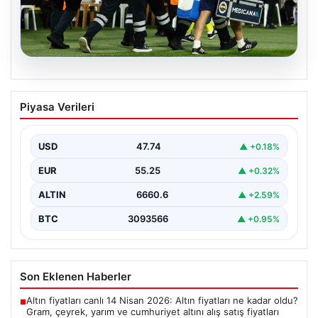
05.08.2026
Fenerbahçe’de Sturm Graz maçında
Piyasa Verileri
Oosterwolde’den kahreden haber!
USD
47.74
▲ +0.18%
EUR
55.25
▲ +0.32%
ALTIN
6660.6
▲ +2.59%
BTC
3093566
▲ +0.95%
Son Eklenen Haberler
Altın fiyatları canlı 14 Nisan 2026: Altın fiyatları ne kadar oldu?
■
Gram, çeyrek, yarım ve cumhuriyet altını alış satış fiyatları