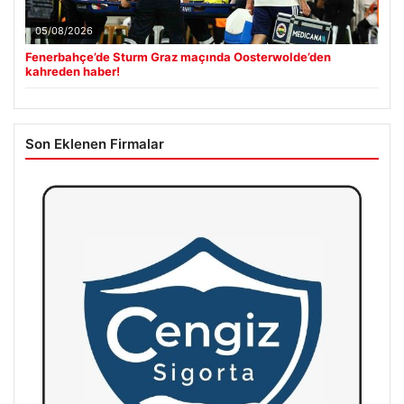
05/08/2026
Fenerbahçe’de Sturm Graz maçında Oosterwolde’den
kahreden haber!
Son Eklenen Firmalar