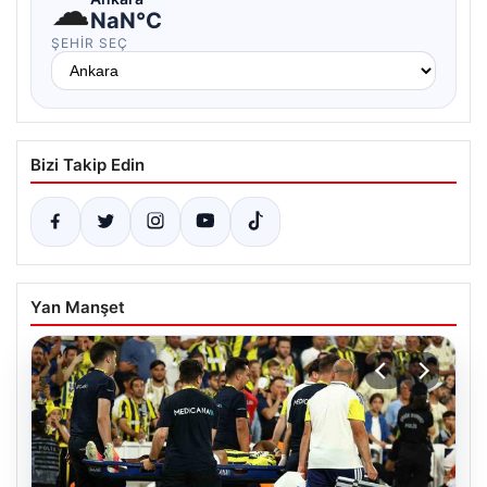
☁
NaN°C
ŞEHIR SEÇ
Bizi Takip Edin
Yan Manşet