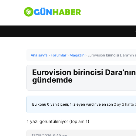
Ana sayfa
›
Forumlar
›
Magazin
›
Eurovision birincisi Dara’nı
Eurovision birincisi Dara’nı
gündemde
Bu konu 0 yanıt içerir, 1 izleyen vardır ve en son
2 ay 2 hafta
1 yazı görüntüleniyor (toplam 1)
17/05/2026: 9:49 pm