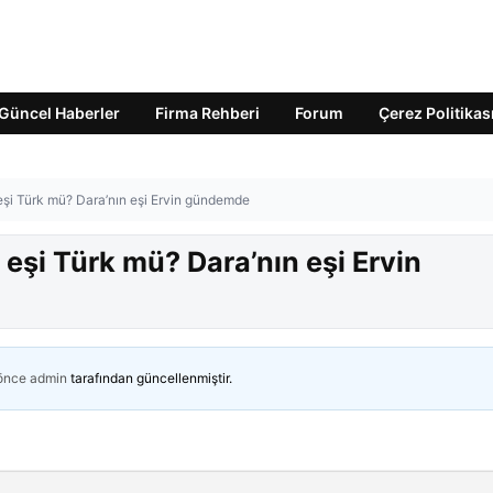
Güncel Haberler
Firma Rehberi
Forum
Çerez Politikas
n eşi Türk mü? Dara’nın eşi Ervin gündemde
n eşi Türk mü? Dara’nın eşi Ervin
 önce
admin
tarafından güncellenmiştir.