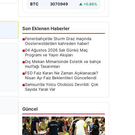
BTC
3070949
▲ +0.86%
Son Eklenen Haberler
Fenerbahçe’de Sturm Graz maçında
■
Oosterwolde’den kahreden haber!
04 Ağustos 2026 Salı Günkü Maç
■
Programı ve Yayın Akışları
Dış Mekan Mimarisinde Estetik ve bahçe
■
mutfağı Tasarımları
FED Faiz Kararı Ne Zaman Açıklanacak?
■
Nisan Ayı Faiz Beklentileri Güncellendi
Samsun’da Yolcu Otobüsü Devrildi: Çok
■
Sayıda Yaralı Var
Güncel