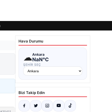
ı
Hava Durumu
☁
Ankara
NaN°C
ŞEHIR SEÇ
Bizi Takip Edin
#20411