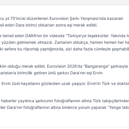
bu yıl 70’incisi düzenlenen Eurovision Şarkı Yarışması’nda kazanan
sil eden Dara birinci olduktan sonra eşi merak edildi.
le temsil eden DARA’nın bir videoda “Türkiye’ye teşekkürler. Yakında t
 bu yüzden gelmemek olmazdı. Zamanım oldukça, hemen hemen her ha
i sefere bu röportajı yaptığınızda, sizi daha fazla cümleyle şaşırtabili
n kim olduğu merak edildi. Eurovision 2026’da “Bangaranga” şarkısıyla
istan’a birincilik getiren ünlü şarkıcı Dara’nın eşi Ervin.
Ervin özel hayatlarını gözlerden uzak yaşıyor. Ervin’in Türk ve dokto
haberler yayılınca şarkıcının fotoğraflarının altına Türk takipçilerinde
ler Dara’nın fotoğraflarının altına binlerce yorum yaparak “Yenge tebr