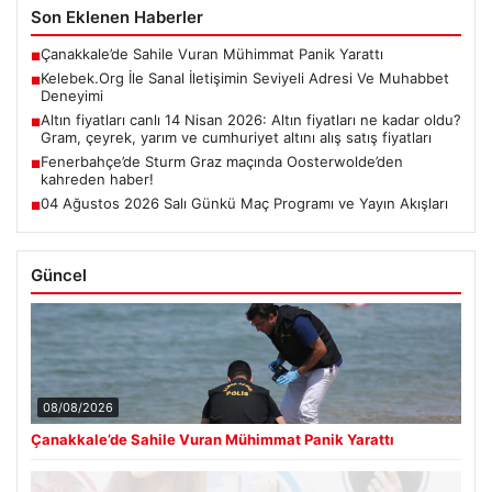
Son Eklenen Haberler
Çanakkale’de Sahile Vuran Mühimmat Panik Yarattı
■
Kelebek.Org İle Sanal İletişimin Seviyeli Adresi Ve Muhabbet
■
Deneyimi
Altın fiyatları canlı 14 Nisan 2026: Altın fiyatları ne kadar oldu?
■
Gram, çeyrek, yarım ve cumhuriyet altını alış satış fiyatları
Fenerbahçe’de Sturm Graz maçında Oosterwolde’den
■
kahreden haber!
04 Ağustos 2026 Salı Günkü Maç Programı ve Yayın Akışları
■
Güncel
08/08/2026
Çanakkale’de Sahile Vuran Mühimmat Panik Yarattı