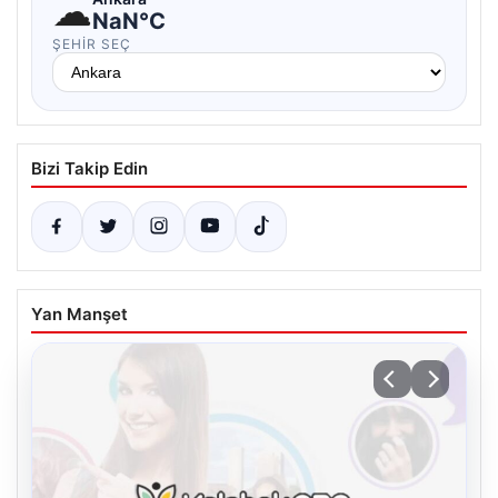
☁
NaN°C
ŞEHIR SEÇ
Bizi Takip Edin
Yan Manşet