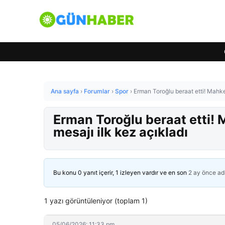
Ana sayfa
›
Forumlar
›
Spor
›
Erman Toroğlu beraat etti! Mahk
Erman Toroğlu beraat etti
mesajı ilk kez açıkladı
Bu konu 0 yanıt içerir, 1 izleyen vardır ve en son
2 ay önce
ad
1 yazı görüntüleniyor (toplam 1)
05/06/2026: 11:33 pm