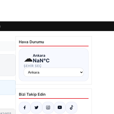
ı
Hava Durumu
☁
Ankara
NaN°C
ŞEHIR SEÇ
Bizi Takip Edin
#24615