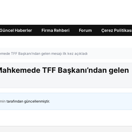
Güncel Haberler
Firma Rehberi
Forum
Çerez Politikas
emede TFF Başkanı’ndan gelen mesajı ilk kez açıkladı
! Mahkemede TFF Başkanı’ndan gelen
min
tarafından güncellenmiştir.