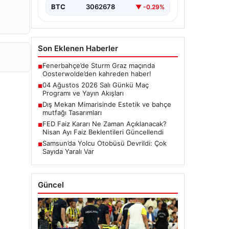
BTC
3062678
▼ -0.29%
Son Eklenen Haberler
Fenerbahçe’de Sturm Graz maçında
■
Oosterwolde’den kahreden haber!
04 Ağustos 2026 Salı Günkü Maç
■
Programı ve Yayın Akışları
Dış Mekan Mimarisinde Estetik ve bahçe
■
mutfağı Tasarımları
FED Faiz Kararı Ne Zaman Açıklanacak?
■
Nisan Ayı Faiz Beklentileri Güncellendi
Samsun’da Yolcu Otobüsü Devrildi: Çok
■
Sayıda Yaralı Var
Güncel