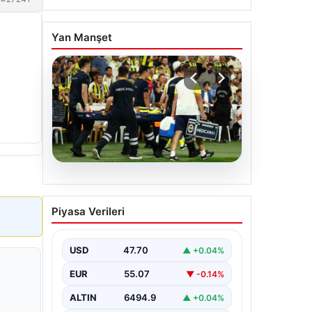
Yan Manşet
05.08.2026
Fenerbahçe’de Sturm
Piyasa Verileri
Graz maçında
Oosterwolde’den
kahreden haber!
USD
47.70
▲ +0.04%
EUR
55.07
▼ -0.14%
ALTIN
6494.9
▲ +0.04%