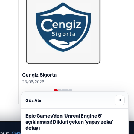
Cengiz Sigorta
23/06/2026
×
Göz Atın
Epic Games’den ‘Unreal Engine 6’
açıklaması! Dikkat çeken ‘yapay zeka’
detayı
ıyoruz.
Çerez Politikamız
Reddet
Kabul Et