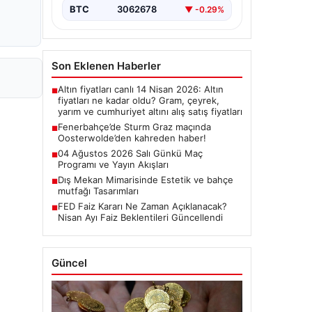
BTC
3062678
▼ -0.29%
Son Eklenen Haberler
Altın fiyatları canlı 14 Nisan 2026: Altın
■
fiyatları ne kadar oldu? Gram, çeyrek,
yarım ve cumhuriyet altını alış satış fiyatları
Fenerbahçe’de Sturm Graz maçında
■
Oosterwolde’den kahreden haber!
04 Ağustos 2026 Salı Günkü Maç
■
Programı ve Yayın Akışları
Dış Mekan Mimarisinde Estetik ve bahçe
■
mutfağı Tasarımları
FED Faiz Kararı Ne Zaman Açıklanacak?
■
Nisan Ayı Faiz Beklentileri Güncellendi
Güncel