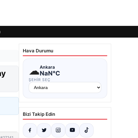
ı
Hava Durumu
☁
Ankara
ay
NaN°C
ŞEHIR SEÇ
Bizi Takip Edin
#27241