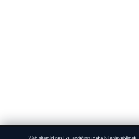
© 2026 Gün Haber – Güncel Haberler
Web sitemizi nasıl kullandığınızı daha iyi anlayabilmek,