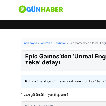
Ana sayfa
›
Forumlar
›
Teknoloji
›
Epic Games’den ‘Unreal Engi
Epic Games’den ‘Unreal Engi
zeka’ detayı
Bu konu 0 yanıt içerir, 1 izleyen vardır ve en son
1 ay 2 hafta
1 yazı görüntüleniyor (toplam 1)
18/06/2026: 11:03 pm