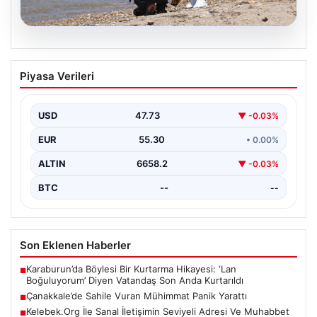
08.08.2026
Çanakkale’de Sahile Vuran Mühimmat
Piyasa Verileri
Panik Yarattı
Çanakkale’nin Kepez beldesinde bulunan halk plajında,
denizde metal bir parça fark edilmesiyle bölgedeki
USD
47.73
▼ -0.03%
güvenlik…
EUR
55.30
• 0.00%
ALTIN
6658.2
▼ -0.03%
BTC
--
--
Son Eklenen Haberler
Karaburun’da Böylesi Bir Kurtarma Hikayesi: ‘Lan
■
Boğuluyorum’ Diyen Vatandaş Son Anda Kurtarıldı
Çanakkale’de Sahile Vuran Mühimmat Panik Yarattı
■
Kelebek.Org İle Sanal İletişimin Seviyeli Adresi Ve Muhabbet
■