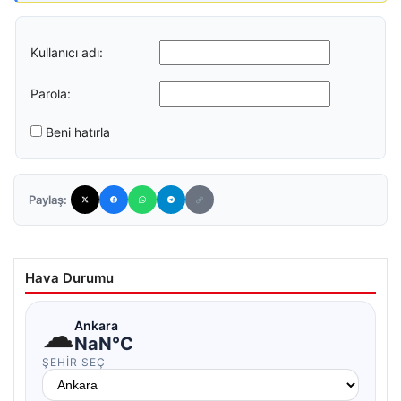
Kullanıcı adı:
Parola:
Beni hatırla
Paylaş:
Hava Durumu
☁
Ankara
NaN°C
ŞEHIR SEÇ