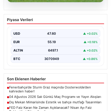
05.08.2026
04 Ağustos 2026 Salı Günkü Maç
Piyasa Verileri
Programı ve Yayın Akışları
04 Ağustos 2026 Salı günü, futbol tutkunları için
oldukça hareketli ve heyecan verici bir…
USD
47.60
▲ +0.02%
EUR
55.19
▲ +0.18%
ALTIN
6497.1
▲ +0.02%
BTC
3070949
▲ +0.86%
Son Eklenen Haberler
Fenerbahçe’de Sturm Graz maçında Oosterwolde’den
■
kahreden haber!
04 Ağustos 2026 Salı Günkü Maç Programı ve Yayın Akışları
■
Dış Mekan Mimarisinde Estetik ve bahçe mutfağı Tasarımları
■
FED Faiz Kararı Ne Zaman Açıklanacak? Nisan Ayı Faiz
■