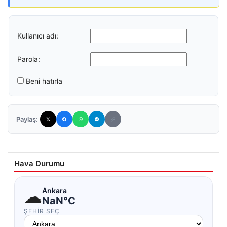
Kullanıcı adı:
Parola:
Beni hatırla
Paylaş:
Hava Durumu
☁
Ankara
NaN°C
ŞEHIR SEÇ