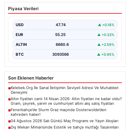
Altın fiyatları canlı 14 Nisan 2026: Altın
Piyasa Verileri
fiyatları ne kadar oldu? Gram, çeyrek,
yarım ve cumhuriyet altını alış satış
fiyatları
USD
47.74
▲ +0.18%
EUR
55.25
▲ +0.32%
ALTIN
6660.6
▲ +2.59%
BTC
3093566
▲ +0.95%
Son Eklenen Haberler
Kelebek.Org İle Sanal İletişimin Seviyeli Adresi Ve Muhabbet
■
Deneyimi
Altın fiyatları canlı 14 Nisan 2026: Altın fiyatları ne kadar oldu?
■
Gram, çeyrek, yarım ve cumhuriyet altını alış satış fiyatları
Fenerbahçe’de Sturm Graz maçında Oosterwolde’den
■
kahreden haber!
04 Ağustos 2026 Salı Günkü Maç Programı ve Yayın Akışları
■
Dış Mekan Mimarisinde Estetik ve bahçe mutfağı Tasarımları
■