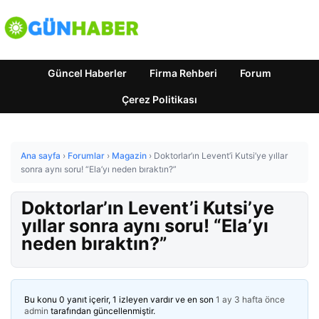
Güncel Haberler
Firma Rehberi
Forum
Çerez Politikası
Ana sayfa
›
Forumlar
›
Magazin
›
Doktorlar’ın Levent’i Kutsi’ye yıllar
sonra aynı soru! “Ela’yı neden bıraktın?”
Doktorlar’ın Levent’i Kutsi’ye
yıllar sonra aynı soru! “Ela’yı
neden bıraktın?”
Bu konu 0 yanıt içerir, 1 izleyen vardır ve en son
1 ay 3 hafta önce
admin
tarafından güncellenmiştir.