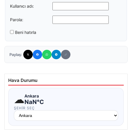
Kullanıcı adı:
Parola:
Beni hatırla
Paylaş:
Hava Durumu
☁
Ankara
NaN°C
ŞEHIR SEÇ