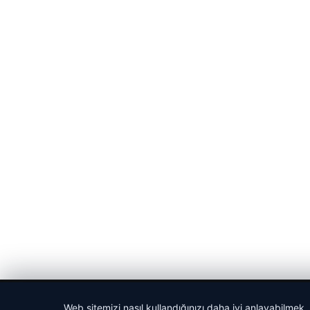
© 2026 Gün Haber – Güncel Haberler
Web sitemizi nasıl kullandığınızı daha iyi anlayabilmek,