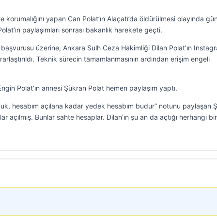
ikte korumalığını yapan Can Polat’ın Alaçatı’da öldürülmesi olayında 
lat’ın paylaşımları sonrası bakanlık harekete geçti.
ı başvurusu üzerine, Ankara Sulh Ceza Hakimliği Dilan Polat’ın Instag
arlaştırıldı. Teknik sürecin tamamlanmasının ardından erişim engeli
ngin Polat’ın annesi Şükran Polat hemen paylaşım yaptı.
nduk, hesabım açılana kadar yedek hesabım budur” notunu paylaşan 
r açılmış. Bunlar sahte hesaplar. Dilan’ın şu an da açtığı herhangi bir