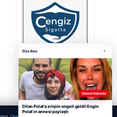
×
Göz Atın
Cengiz Sigorta
23/06/2026
Güncel Haberler
Dilan Polat’a erişim engeli geldi! Engin
Polat’ın annesi paylaştı
ıyoruz.
Çerez Politikamız
Reddet
Kabul Et