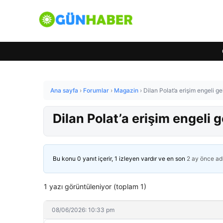
Ana sayfa
›
Forumlar
›
Magazin
›
Dilan Polat’a erişim engeli ge
Dilan Polat’a erişim engeli g
Bu konu 0 yanıt içerir, 1 izleyen vardır ve en son
2 ay önce
ad
1 yazı görüntüleniyor (toplam 1)
08/06/2026: 10:33 pm