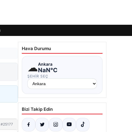
ı
Hava Durumu
☁
Ankara
NaN°C
ŞEHIR SEÇ
Bizi Takip Edin
#25177