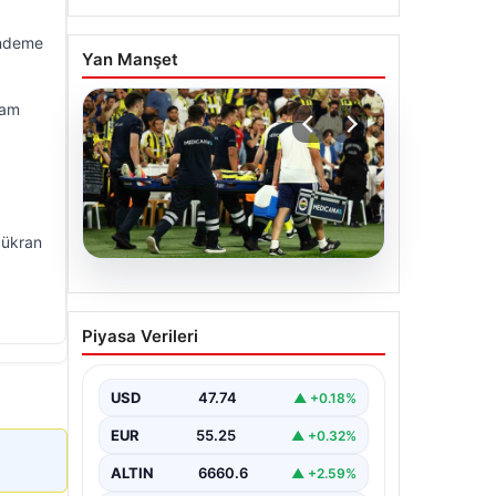
gündeme
Yan Manşet
ram
Şükran
05.08.2026
Fenerbahçe’de Sturm
Piyasa Verileri
Graz maçında
Oosterwolde’den
kahreden haber!
USD
47.74
▲ +0.18%
EUR
55.25
▲ +0.32%
ALTIN
6660.6
▲ +2.59%