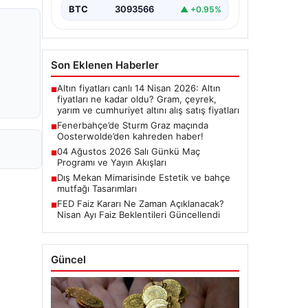
BTC
3093566
▲ +0.95%
Son Eklenen Haberler
Altın fiyatları canlı 14 Nisan 2026: Altın
■
fiyatları ne kadar oldu? Gram, çeyrek,
yarım ve cumhuriyet altını alış satış fiyatları
Fenerbahçe’de Sturm Graz maçında
■
Oosterwolde’den kahreden haber!
04 Ağustos 2026 Salı Günkü Maç
■
Programı ve Yayın Akışları
Dış Mekan Mimarisinde Estetik ve bahçe
■
mutfağı Tasarımları
FED Faiz Kararı Ne Zaman Açıklanacak?
■
Nisan Ayı Faiz Beklentileri Güncellendi
Güncel