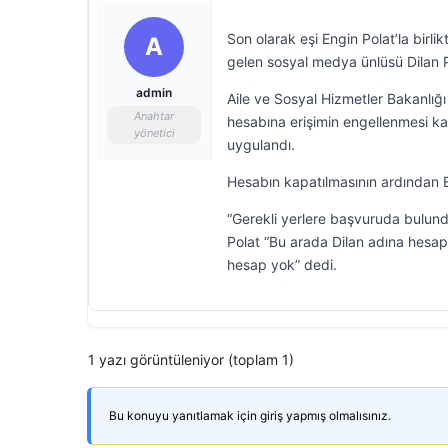
Son olarak eşi Engin Polat’la birl
A
gelen sosyal medya ünlüsü Dilan Po
admin
Aile ve Sosyal Hizmetler Bakanlığ
Anahtar
hesabına erişimin engellenmesi kar
yönetici
uygulandı.
Hesabın kapatılmasının ardından E
“Gerekli yerlere başvuruda bulu
Polat “Bu arada Dilan adına hesapla
hesap yok” dedi.
1 yazı görüntüleniyor (toplam 1)
Bu konuyu yanıtlamak için giriş yapmış olmalısınız.