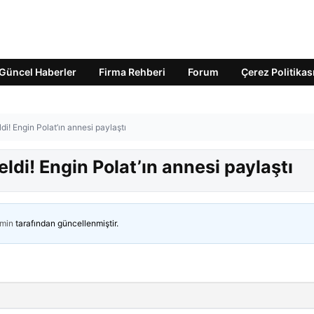
Güncel Haberler
Firma Rehberi
Forum
Çerez Politikas
ldi! Engin Polat’ın annesi paylaştı
eldi! Engin Polat’ın annesi paylaştı
min
tarafından güncellenmiştir.