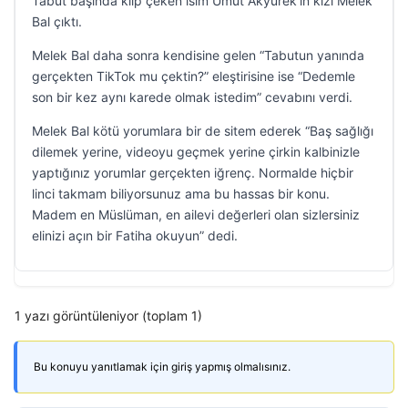
Tabut başında klip çeken isim Umut Akyürek’in kızı Melek
Bal çıktı.
Melek Bal daha sonra kendisine gelen “Tabutun yanında
gerçekten TikTok mu çektin?” eleştirisine ise “Dedemle
son bir kez aynı karede olmak istedim” cevabını verdi.
Melek Bal kötü yorumlara bir de sitem ederek “Baş sağlığı
dilemek yerine, videoyu geçmek yerine çirkin kalbinizle
yaptığınız yorumlar gerçekten iğrenç. Normalde hiçbir
linci takmam biliyorsunuz ama bu hassas bir konu.
Madem en Müslüman, en ailevi değerleri olan sizlersiniz
elinizi açın bir Fatiha okuyun” dedi.
1 yazı görüntüleniyor (toplam 1)
Bu konuyu yanıtlamak için giriş yapmış olmalısınız.