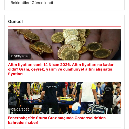
Beklentileri Güncellendi
Güncel
07/08/2026
Altın fiyatları canlı 14 Nisan 2026: Altın fiyatları ne kadar
oldu? Gram, çeyrek, yarım ve cumhuriyet altını alış satış
fiyatları
05/08/2026
Fenerbahçe’de Sturm Graz maçında Oosterwolde’den
kahreden haber!