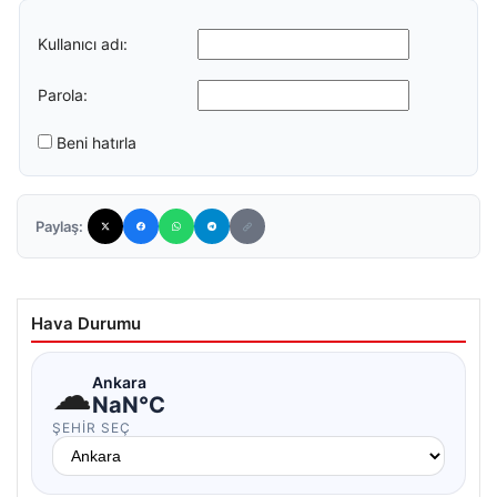
Kullanıcı adı:
Parola:
Beni hatırla
Paylaş:
Hava Durumu
☁
Ankara
NaN°C
ŞEHIR SEÇ