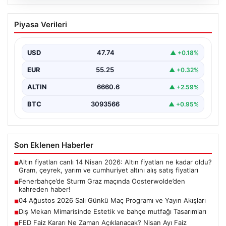
05.08.2026
Fenerbahçe’de Sturm Graz maçında
Piyasa Verileri
Oosterwolde’den kahreden haber!
USD
47.74
▲ +0.18%
EUR
55.25
▲ +0.32%
ALTIN
6660.6
▲ +2.59%
BTC
3093566
▲ +0.95%
Son Eklenen Haberler
Altın fiyatları canlı 14 Nisan 2026: Altın fiyatları ne kadar oldu?
■
Gram, çeyrek, yarım ve cumhuriyet altını alış satış fiyatları
Fenerbahçe’de Sturm Graz maçında Oosterwolde’den
■
kahreden haber!
04 Ağustos 2026 Salı Günkü Maç Programı ve Yayın Akışları
■
Dış Mekan Mimarisinde Estetik ve bahçe mutfağı Tasarımları
■
FED Faiz Kararı Ne Zaman Açıklanacak? Nisan Ayı Faiz
■