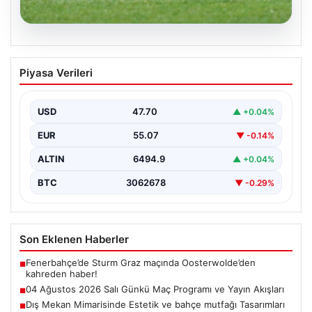
05.08.2026
04 Ağustos 2026 Salı Günkü Maç
Piyasa Verileri
Programı ve Yayın Akışları
04 Ağustos 2026 Salı günü, futbol tutkunları için
oldukça hareketli ve heyecan verici bir…
USD
47.70
▲ +0.04%
EUR
55.07
▼ -0.14%
ALTIN
6494.9
▲ +0.04%
BTC
3062678
▼ -0.29%
Son Eklenen Haberler
Fenerbahçe’de Sturm Graz maçında Oosterwolde’den
■
kahreden haber!
04 Ağustos 2026 Salı Günkü Maç Programı ve Yayın Akışları
■
Dış Mekan Mimarisinde Estetik ve bahçe mutfağı Tasarımları
■