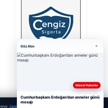
×
Göz Atın
Cengiz Sigorta
23/06/2026
Güncel Haberler
Cumhurbaşkanı Erdoğan’dan anneler günü
mesajı
ıyoruz.
Çerez Politikamız
Reddet
Kabul Et