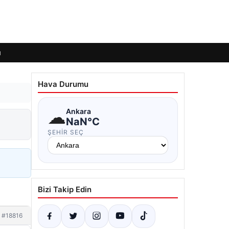
ı
Hava Durumu
☁
Ankara
NaN°C
ŞEHIR SEÇ
Bizi Takip Edin
#18816