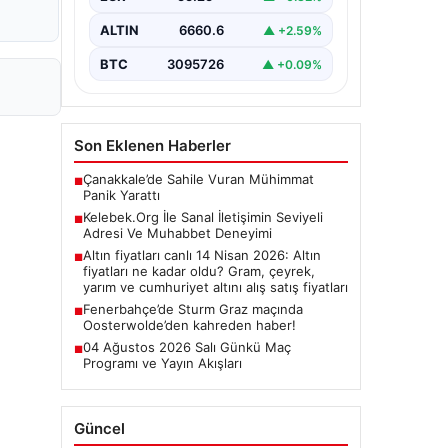
olarak…
ALTIN
6660.6
▲ +2.59%
BTC
3095726
▲ +0.09%
Son Eklenen Haberler
Çanakkale’de Sahile Vuran Mühimmat
■
Panik Yarattı
Kelebek.Org İle Sanal İletişimin Seviyeli
■
Adresi Ve Muhabbet Deneyimi
Altın fiyatları canlı 14 Nisan 2026: Altın
■
fiyatları ne kadar oldu? Gram, çeyrek,
yarım ve cumhuriyet altını alış satış fiyatları
Fenerbahçe’de Sturm Graz maçında
■
Oosterwolde’den kahreden haber!
04 Ağustos 2026 Salı Günkü Maç
■
Programı ve Yayın Akışları
Güncel