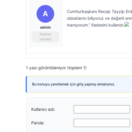
Cumhurbaşkanı Recep Tayyip Erdoğ
A
olduklarını biliyoruz ve değerli an
inanıyorum.” ifadesini kullandı.
admin
Anahtar
yönetici
1 yazı görüntüleniyor (toplam 1)
Bu konuyu yanıtlamak için giriş yapmış olmalısınız.
Kullanıcı adı:
Parola: