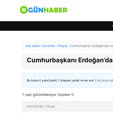
Ana sayfa
›
Forumlar
›
Finans
›
Cumhurbaşkanı Erdoğan’dan an
Cumhurbaşkanı Erdoğan’dan
Bu konu 0 yanıt içerir, 1 izleyen vardır ve en son
3 ay önce
ad
1 yazı görüntüleniyor (toplam 1)
10/05/2026: 1:19 pm