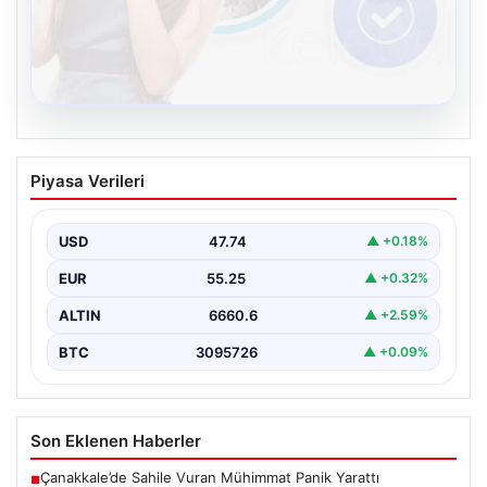
08.08.2026
Kelebek.Org İle Sanal İletişimin Seviyeli
Piyasa Verileri
Adresi Ve Muhabbet Deneyimi
Dijital dünyasında bireylerin seviyeli bir şekilde bağlantı
oluşturması kritik bir önem barındırmaktadır. Güncel
USD
47.74
▲ +0.18%
olarak…
EUR
55.25
▲ +0.32%
ALTIN
6660.6
▲ +2.59%
BTC
3095726
▲ +0.09%
Son Eklenen Haberler
Çanakkale’de Sahile Vuran Mühimmat Panik Yarattı
■