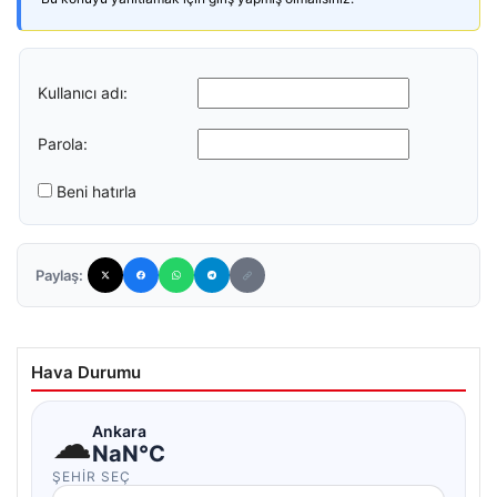
Kullanıcı adı:
Parola:
Beni hatırla
Paylaş:
Hava Durumu
☁
Ankara
NaN°C
ŞEHIR SEÇ