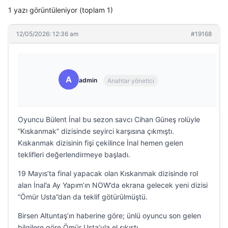
1 yazı görüntüleniyor (toplam 1)
12/05/2026: 12:36 am
#19168
A
admin
Anahtar yönetici
Oyuncu Bülent İnal bu sezon savcı Cihan Güneş rolüyle
“Kıskanmak” dizisinde seyirci karşısına çıkmıştı.
Kıskanmak dizisinin fişi çekilince İnal hemen gelen
teklifleri değerlendirmeye başladı.
19 Mayıs’ta final yapacak olan Kıskanmak dizisinde rol
alan İnal’a Ay Yapım’ın NOW’da ekrana gelecek yeni dizisi
“Ömür Usta”dan da teklif götürülmüştü.
Birsen Altuntaş’ın haberine göre; ünlü oyuncu son gelen
bilgilere göre Ömür Usta’yla el sıkıştı.