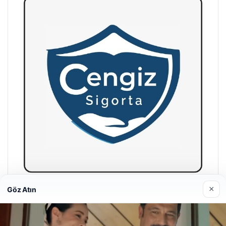
×
Göz Atın
Hastaş Beton
26/05/2026