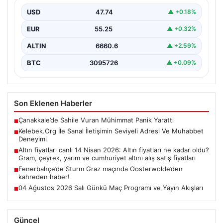
Dijital dünyasında bireylerin seviyeli bir şekilde bağlantı
oluşturması kritik bir önem barındırmaktadır. Güncel
USD
47.74
▲ +0.18%
olarak…
EUR
55.25
▲ +0.32%
ALTIN
6660.6
▲ +2.59%
BTC
3095726
▲ +0.09%
Son Eklenen Haberler
Çanakkale’de Sahile Vuran Mühimmat Panik Yarattı
■
Kelebek.Org İle Sanal İletişimin Seviyeli Adresi Ve Muhabbet
■
Deneyimi
Altın fiyatları canlı 14 Nisan 2026: Altın fiyatları ne kadar oldu?
■
Gram, çeyrek, yarım ve cumhuriyet altını alış satış fiyatları
Fenerbahçe’de Sturm Graz maçında Oosterwolde’den
■
kahreden haber!
04 Ağustos 2026 Salı Günkü Maç Programı ve Yayın Akışları
■
Güncel