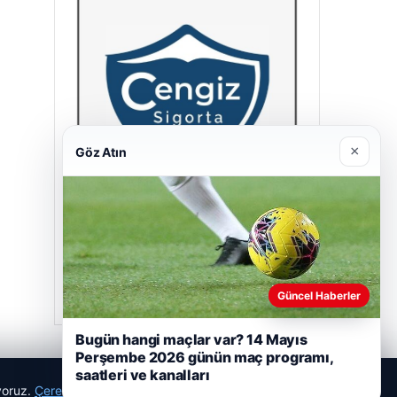
×
Göz Atın
Cengiz Sigorta
23/06/2026
Güncel Haberler
Bugün hangi maçlar var? 14 Mayıs
Perşembe 2026 günün maç programı,
saatleri ve kanalları
ıyoruz.
Çerez Politikamız
Reddet
Kabul Et