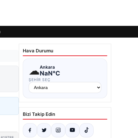
ı
Hava Durumu
☁
Ankara
NaN°C
ŞEHIR SEÇ
Bizi Takip Edin
#19788