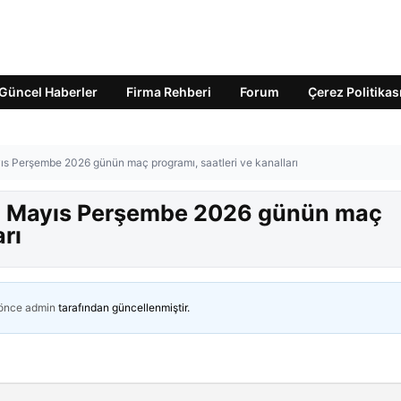
Güncel Haberler
Firma Rehberi
Forum
Çerez Politikas
s Perşembe 2026 günün maç programı, saatleri ve kanalları
14 Mayıs Perşembe 2026 günün maç
arı
 önce
admin
tarafından güncellenmiştir.