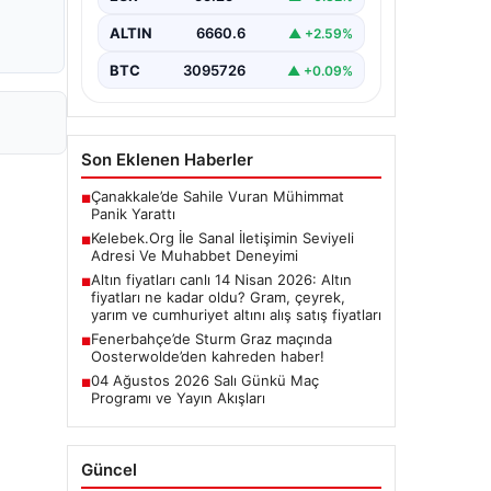
olarak…
ALTIN
6660.6
▲ +2.59%
BTC
3095726
▲ +0.09%
Son Eklenen Haberler
Çanakkale’de Sahile Vuran Mühimmat
■
Panik Yarattı
Kelebek.Org İle Sanal İletişimin Seviyeli
■
Adresi Ve Muhabbet Deneyimi
Altın fiyatları canlı 14 Nisan 2026: Altın
■
fiyatları ne kadar oldu? Gram, çeyrek,
yarım ve cumhuriyet altını alış satış fiyatları
Fenerbahçe’de Sturm Graz maçında
■
Oosterwolde’den kahreden haber!
04 Ağustos 2026 Salı Günkü Maç
■
Programı ve Yayın Akışları
Güncel