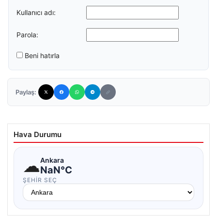
Kullanıcı adı:
Parola:
Beni hatırla
Paylaş:
Hava Durumu
☁
Ankara
NaN°C
ŞEHIR SEÇ