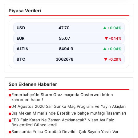
04 Ağustos 2026 Salı Günkü Maç
Piyasa Verileri
Programı ve Yayın Akışları
04 Ağustos 2026 Salı günü, futbol tutkunları için
oldukça hareketli ve heyecan verici bir…
USD
47.70
▲ +0.04%
EUR
55.07
▼ -0.14%
ALTIN
6494.9
▲ +0.04%
BTC
3062678
▼ -0.29%
Son Eklenen Haberler
Fenerbahçe’de Sturm Graz maçında Oosterwolde’den
■
kahreden haber!
04 Ağustos 2026 Salı Günkü Maç Programı ve Yayın Akışları
■
Dış Mekan Mimarisinde Estetik ve bahçe mutfağı Tasarımları
■
FED Faiz Kararı Ne Zaman Açıklanacak? Nisan Ayı Faiz
■
Beklentileri Güncellendi
Samsun’da Yolcu Otobüsü Devrildi: Çok Sayıda Yaralı Var
■