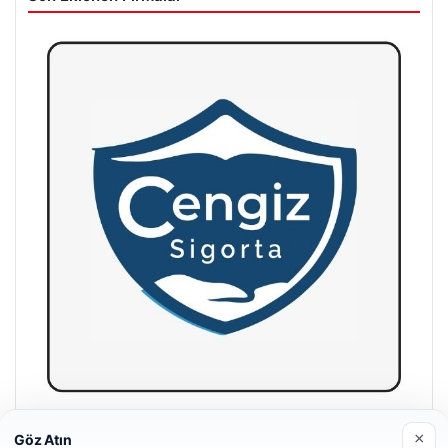
Cengiz Sigorta
×
Göz Atın