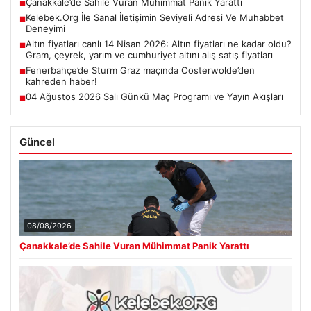
Çanakkale’de Sahile Vuran Mühimmat Panik Yarattı
■
Kelebek.Org İle Sanal İletişimin Seviyeli Adresi Ve Muhabbet
■
Deneyimi
Altın fiyatları canlı 14 Nisan 2026: Altın fiyatları ne kadar oldu?
■
Gram, çeyrek, yarım ve cumhuriyet altını alış satış fiyatları
Fenerbahçe’de Sturm Graz maçında Oosterwolde’den
■
kahreden haber!
04 Ağustos 2026 Salı Günkü Maç Programı ve Yayın Akışları
■
Güncel
08/08/2026
Çanakkale’de Sahile Vuran Mühimmat Panik Yarattı