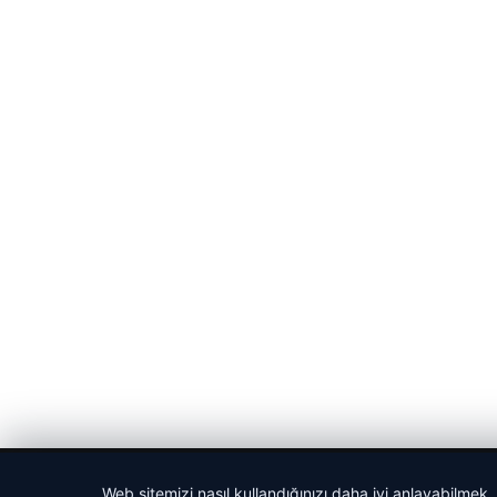
© 2026 Gün Haber – Güncel Haberler
Web sitemizi nasıl kullandığınızı daha iyi anlayabilmek,