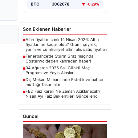
BTC
3062678
▼ -0.29%
Son Eklenen Haberler
Altın fiyatları canlı 14 Nisan 2026: Altın
■
fiyatları ne kadar oldu? Gram, çeyrek,
yarım ve cumhuriyet altını alış satış fiyatları
Fenerbahçe’de Sturm Graz maçında
■
Oosterwolde’den kahreden haber!
04 Ağustos 2026 Salı Günkü Maç
■
Programı ve Yayın Akışları
Dış Mekan Mimarisinde Estetik ve bahçe
■
mutfağı Tasarımları
FED Faiz Kararı Ne Zaman Açıklanacak?
■
Nisan Ayı Faiz Beklentileri Güncellendi
Güncel