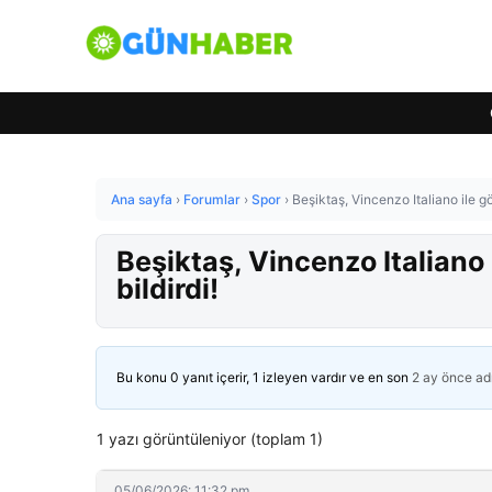
Ana sayfa
›
Forumlar
›
Spor
›
Beşiktaş, Vincenzo Italiano ile g
Beşiktaş, Vincenzo Italiano
bildirdi!
Bu konu 0 yanıt içerir, 1 izleyen vardır ve en son
2 ay önce
ad
1 yazı görüntüleniyor (toplam 1)
05/06/2026: 11:32 pm