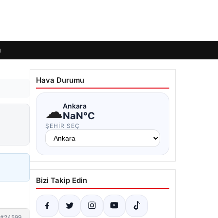
ı
Hava Durumu
☁
Ankara
NaN°C
ŞEHIR SEÇ
Bizi Takip Edin
#24599