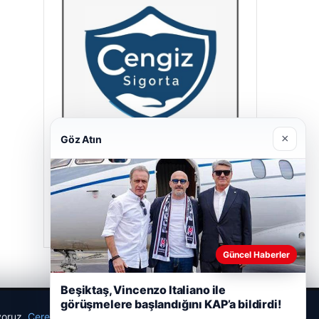
×
Göz Atın
Cengiz Sigorta
23/06/2026
Güncel Haberler
Beşiktaş, Vincenzo Italiano ile
görüşmelere başlandığını KAP’a bildirdi!
ıyoruz.
Çerez Politikamız
Reddet
Kabul Et