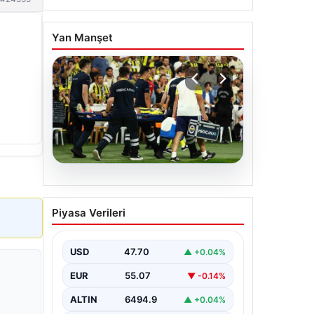
Yan Manşet
05.08.2026
Fenerbahçe’de Sturm
Piyasa Verileri
Graz maçında
Oosterwolde’den
kahreden haber!
USD
47.70
▲ +0.04%
EUR
55.07
▼ -0.14%
ALTIN
6494.9
▲ +0.04%