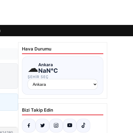
ı
Hava Durumu
☁
Ankara
NaN°C
ŞEHIR SEÇ
Bizi Takip Edin
#24280