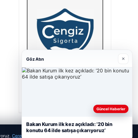
×
Göz Atın
Cengiz Sigorta
23/06/2026
Güncel Haberler
Bakan Kurum ilk kez açıkladı: ’20 bin
konutu 64 ilde satışa çıkarıyoruz’
ıyoruz.
Çerez Politikamız
Reddet
Kabul Et