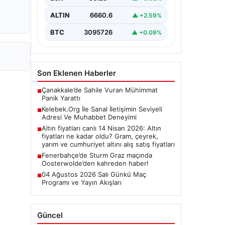
olarak…
ALTIN
6660.6
▲ +2.59%
BTC
3095726
▲ +0.09%
Son Eklenen Haberler
Çanakkale’de Sahile Vuran Mühimmat
■
Panik Yarattı
Kelebek.Org İle Sanal İletişimin Seviyeli
■
Adresi Ve Muhabbet Deneyimi
Altın fiyatları canlı 14 Nisan 2026: Altın
■
fiyatları ne kadar oldu? Gram, çeyrek,
yarım ve cumhuriyet altını alış satış fiyatları
Fenerbahçe’de Sturm Graz maçında
■
Oosterwolde’den kahreden haber!
04 Ağustos 2026 Salı Günkü Maç
■
Programı ve Yayın Akışları
Güncel