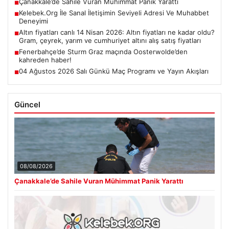
Çanakkale’de Sahile Vuran Mühimmat Panik Yarattı
■
Kelebek.Org İle Sanal İletişimin Seviyeli Adresi Ve Muhabbet
■
Deneyimi
Altın fiyatları canlı 14 Nisan 2026: Altın fiyatları ne kadar oldu?
■
Gram, çeyrek, yarım ve cumhuriyet altını alış satış fiyatları
Fenerbahçe’de Sturm Graz maçında Oosterwolde’den
■
kahreden haber!
04 Ağustos 2026 Salı Günkü Maç Programı ve Yayın Akışları
■
Güncel
08/08/2026
Çanakkale’de Sahile Vuran Mühimmat Panik Yarattı