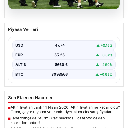
05.08.2026
Fenerbahçe’de Sturm Graz maçında
Piyasa Verileri
Oosterwolde’den kahreden haber!
USD
47.74
▲ +0.18%
EUR
55.25
▲ +0.32%
ALTIN
6660.6
▲ +2.59%
BTC
3093566
▲ +0.95%
Son Eklenen Haberler
Altın fiyatları canlı 14 Nisan 2026: Altın fiyatları ne kadar oldu?
■
Gram, çeyrek, yarım ve cumhuriyet altını alış satış fiyatları
Fenerbahçe’de Sturm Graz maçında Oosterwolde’den
■
kahreden haber!