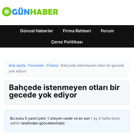
Güncel Haberler
Firma Rehberi
Forum
Çerez Politikası
Ana sayfa
›
Forumlar
›
Finans
›
Bahçede istenmeyen otları bir gecede
yok ediyor
Bahçede istenmeyen otları bir
gecede yok ediyor
Bu konu 0 yanıt içerir, 1 izleyen vardır ve en son
1 ay 3 hafta önce
admin
tarafından güncellenmiştir.