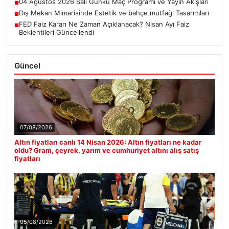
04 Ağustos 2026 Salı Günkü Maç Programı ve Yayın Akışları
■
Dış Mekan Mimarisinde Estetik ve bahçe mutfağı Tasarımları
■
FED Faiz Kararı Ne Zaman Açıklanacak? Nisan Ayı Faiz
■
Beklentileri Güncellendi
Güncel
07/08/2026
Altın fiyatları canlı 14 Nisan 2026: Altın fiyatları ne kadar
oldu? Gram, çeyrek, yarım ve cumhuriyet altını alış satış
fiyatları
05/08/2026