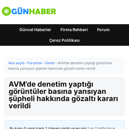
Güncel Haberler
Firma Rehberi
Forum
Çerez Politikası
Ana sayfa
›
Forumlar
›
Genel
›
AVM’de denetim yaptığı görüntüler
basına yansıyan şüpheli hakkında gözaltı kararı verildi
AVM’de denetim yaptığı
görüntüler basına yansıyan
şüpheli hakkında gözaltı kararı
verildi
Bu konu 0 yanıt içerir, 1 izleyen vardır ve en son
1 ay 2 hafta önce