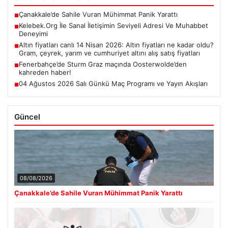
Çanakkale’de Sahile Vuran Mühimmat Panik Yarattı
■
Kelebek.Org İle Sanal İletişimin Seviyeli Adresi Ve Muhabbet
■
Deneyimi
Altın fiyatları canlı 14 Nisan 2026: Altın fiyatları ne kadar oldu?
■
Gram, çeyrek, yarım ve cumhuriyet altını alış satış fiyatları
Fenerbahçe’de Sturm Graz maçında Oosterwolde’den
■
kahreden haber!
04 Ağustos 2026 Salı Günkü Maç Programı ve Yayın Akışları
■
Güncel
08/08/2026
Çanakkale’de Sahile Vuran Mühimmat Panik Yarattı